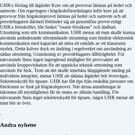
UHR:s förslag till åtgärder Krav om att provsvar lämnas på heder och
samvete. Om regeringen i högskoleförordningen inför krav på att
provsvar från högskoleprovet lämnas på heder och samvete och att
provdeltagaren därmed förbinder sig att genomföra provet enligt
UHR:s föreskrifter, blir fusket ”osann försäkran” och åtalbart.
Utrustning som stör kommunikation. UHR menar att man skulle kunna
använda ambulerande störsändande utrustning som hindrar elektronisk
kommunikation med kapacitet att störa ett område av ett klassrums
storlek. Detta kräver dock en ändring i regelverket om användning av
sådan utrustning. Granskning av provdeltagares tillhörigheter. För
närvarande finns ingen lagreglerad möjlighet för provvakter att
använda kroppsvisitation för att upptäcka teknisk utrustning som
används för fusk. Trots att det skulle innebära långtgående intrång på
individens integritet, menar UHR att sådana åtgärder bör övervägas.
Sekretesskydd för tipsare. UHR har fått tips från enskilda personer om
förekomst av fusk på högskoleprovet. När dessa anmälningar är
inkomna till myndigheten får de status av allmän handling. För
närvarande finns inget sekretesskydd för tipsare, något UHR menar att
man bör se över.
.
Andra nyheter