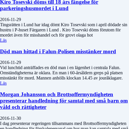
Kiro Tosevski döms till 18 års fängelse för
parkeringshusmordet i Lund
2016-11-29
Tingsrätten i Lund har idag dömt Kiro Tosevski som i april dödade sin
hustru i P-huset Färgaren i Lund . Kiro Tosevski döms förutom för
mordet även för misshandel och för grovt olaga hot
Läs
Död man hittad i Falun-Polisen misstänker mord
2016-11-29
Vid lunchtid anträffades en död man i en lägenhet i centrala Falun.
Omständigheterna är oklara. En man i 60-årsåldern greps på platsen
misstänkt för mord. Mannen anhölls klockan 14.45 av jouråklagare.
Läs
Morgan Johansson och Brottsoffermyndigheten
presenterar handledning för samtal med små barn om
våld och rättigheter
2016-11-30
I dag presenterar regeringen tillsammans med Brottsoffermyndigheten
en handledning för förskolepersonal om hur man kan samtala med små