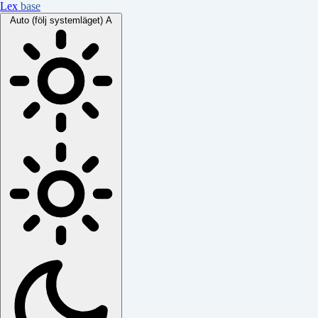
Lex
base
Auto (följ systemläget)
A