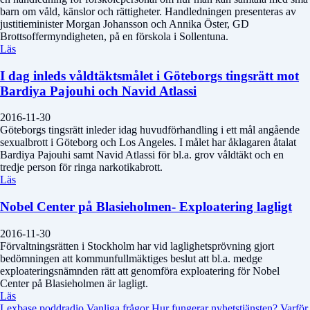
barn om våld, känslor och rättigheter. Handledningen presenteras av
justitieminister Morgan Johansson och Annika Öster, GD
Brottsoffermyndigheten, på en förskola i Sollentuna.
Läs
I dag inleds våldtäktsmålet i Göteborgs tingsrätt mot
Bardiya Pajouhi och Navid Atlassi
2016-11-30
Göteborgs tingsrätt inleder idag huvudförhandling i ett mål angående
sexualbrott i Göteborg och Los Angeles. I målet har åklagaren åtalat
Bardiya Pajouhi samt Navid Atlassi för bl.a. grov våldtäkt och en
tredje person för ringa narkotikabrott.
Läs
Nobel Center på Blasieholmen- Exploatering lagligt
2016-11-30
Förvaltningsrätten i Stockholm har vid laglighetsprövning gjort
bedömningen att kommunfullmäktiges beslut att bl.a. medge
exploateringsnämnden rätt att genomföra exploatering för Nobel
Center på Blasieholmen är lagligt.
Läs
Lexbase poddradio
Vanliga frågor
Hur fungerar nyhetstjänsten?
Varför