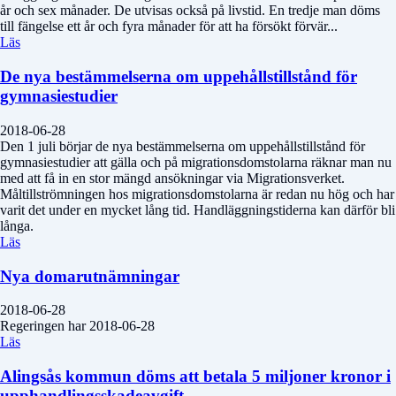
år och sex månader. De utvisas också på livstid. En tredje man döms
till fängelse ett år och fyra månader för att ha försökt förvär...
Läs
De nya bestämmelserna om uppehållstillstånd för
gymnasiestudier
2018-06-28
Den 1 juli börjar de nya bestämmelserna om uppehållstillstånd för
gymnasiestudier att gälla och på migrationsdomstolarna räknar man nu
med att få in en stor mängd ansökningar via Migrationsverket.
Måltillströmningen hos migrationsdomstolarna är redan nu hög och har
varit det under en mycket lång tid. Handläggningstiderna kan därför bli
långa.
Läs
Nya domarutnämningar
2018-06-28
Regeringen har 2018-06-28
Läs
Alingsås kommun döms att betala 5 miljoner kronor i
upphandlingsskadeavgift