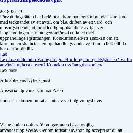
2018-06-29
Förvaltningsrätten har bedömt att kommunens förfarande i samband
med tecknandet av ett avtal, om bl.a. driften av ett vård- och
omsorgsboende, utgör offentlig upphandling av tjänster.
Upphandlingen har inte genomförts i enlighet med
upphandlingslagstiftningen. Konkurrensverkets ansökan om att
kommunen ska betala en upphandlingsskadeavgift om 5 000 000 kr
har därför bifallits.
Läs
Lexbase poddradio
Vanliga frågor
Hur fungerar nyhetstjänsten?
Varför
använda nyhetstjänsten?
Kontakta oss
Integritetspolicy
Lex
base
Allmänhetens Nyhetstjänst
Ansvarig utgivare - Gunnar Axén
Podcastsektionen omfattas inte av vårt utgivningsbevis
Vi använder cookies för att garantera bästa möjliga
användarupplevelse. Genom fortsatt användning accepterar du att