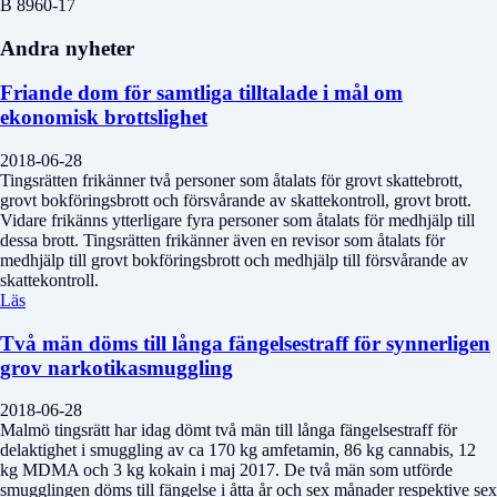
B 8960-17
Andra nyheter
Friande dom för samtliga tilltalade i mål om
ekonomisk brottslighet
2018-06-28
Tingsrätten frikänner två personer som åtalats för grovt skattebrott,
grovt bokföringsbrott och försvårande av skattekontroll, grovt brott.
Vidare frikänns ytterligare fyra personer som åtalats för medhjälp till
dessa brott. Tingsrätten frikänner även en revisor som åtalats för
medhjälp till grovt bokföringsbrott och medhjälp till försvårande av
skattekontroll.
Läs
Två män döms till långa fängelsestraff för synnerligen
grov narkotikasmuggling
2018-06-28
Malmö tingsrätt har idag dömt två män till långa fängelsestraff för
delaktighet i smuggling av ca 170 kg amfetamin, 86 kg cannabis, 12
kg MDMA och 3 kg kokain i maj 2017. De två män som utförde
smugglingen döms till fängelse i åtta år och sex månader respektive sex