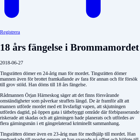
Registrera
18 års fängelse i Brommamordet
2018-06-27
Tingsrätten dömer en 24-årig man för mordet. Tingsrätten dömer
mannen även för brottet framkallande av fara för annan och för försök
till grov stöld. Han döms till 18 års fängelse.
Rådmannen Örjan Härneskog säger att det finns försvårande
omständigheter som påverkar straffets längd. De är framför allt att
mannen utförde mordet med ett livsfarligt vapen, att skjutningen
utfördes dagtid, på öppen gata i tätbebyggt område där förbipasserande
riskerade att skadas och att gärningen hade planerats och utfördes av
flera gärningsmän i ett gängrelaterad kriminellt sammanhang.
Tingsrätten dömer även en 23-årig man för medhjälp till mordet. Han
medverkade till mordet genom att han spanade på offret och hjälpte till