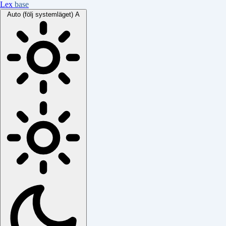
Lex
base
Auto (följ systemläget)
A