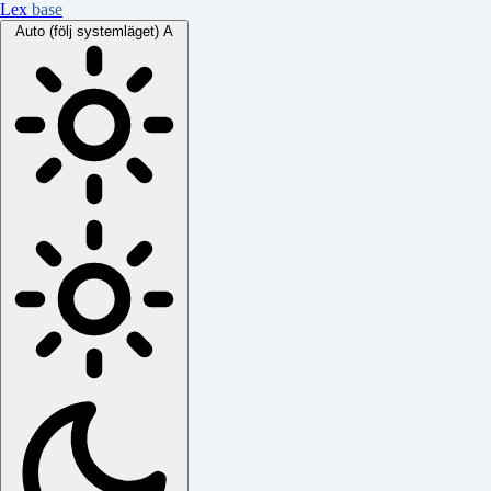
Lex
base
Auto (följ systemläget)
A