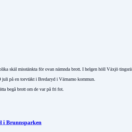
ika skäl misstänkta för ovan nämnda brott. I helgen höll Växjö tingsrätt
9 juli på en torvtäkt i Bredaryd i Värnamo kommun.
ätta begå brott om de var på fri fot.
el i Brunnsparken