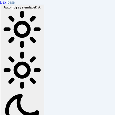
Lex
base
Auto (följ systemläget)
A