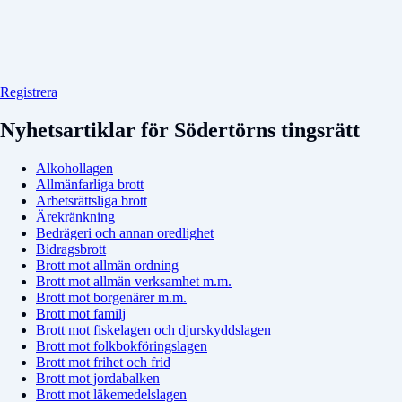
Registrera
Nyhetsartiklar för Södertörns tingsrätt
Alkohollagen
Allmänfarliga brott
Arbetsrättsliga brott
Ärekränkning
Bedrägeri och annan oredlighet
Bidragsbrott
Brott mot allmän ordning
Brott mot allmän verksamhet m.m.
Brott mot borgenärer m.m.
Brott mot familj
Brott mot fiskelagen och djurskyddslagen
Brott mot folkbokföringslagen
Brott mot frihet och frid
Brott mot jordabalken
Brott mot läkemedelslagen