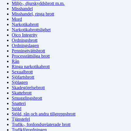
Miljö-, djurskyddsbrott m.m.
Misshandel
Misshandel, ringa brott
Mord
Narkotikabrott
Narkotikabrottslighet
Oico Integrity
Ordningsbrott
Ordningslagen
Penningtvättsbrott
Processrättsliga brott
Rån
Ringa narkotikabrott
Sexualbrott
Sjöfartsbrott
Sjölagen
Skadegörelsebrott
Skattebrott
Smugglingsbrott
Snatteri
Stöld
Stöld, rån och andra tillgreppsbrott
Tjänstefel
Trafik-, fordondsrelaterade brott
Trafikförordningen