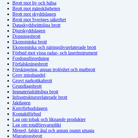
Brott mot liv och hälsa
Brott mot mänskligheten
Brott mot skyddslagen
Brott mot Sveriges säkerhet
Dataskyddsrättsliga brott
Djurskyddslagen
Dopningsbrott
Ekonomiska brott
Ekonomiska och näringslivsrelaterade brott
Förbud mot vissa radar- och laserinstrument
Fordonsförordning
Förfalskningsbrott
Förskingring, annan trolöshet och mutbrott
Grov misshandel
Grovt narkotikabrott
Grundlagsbrott
Immaterialrättsliga brott
Infrastruktursrelaterade brott
Jaktlagen
Knivförbudslagen
Kontaktförbud
Lag om tobak och liknande produkter
Lag om totalförsvarsplikt
Mened, falskt åtal och annan osann utsaga
Migrationsbrott