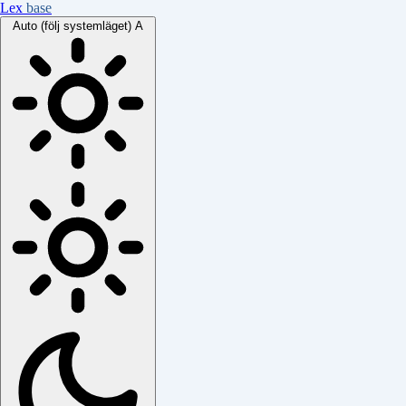
Lex
base
Auto (följ systemläget)
A