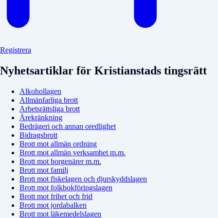
Registrera
Nyhetsartiklar för Kristianstads tingsrätt
Alkohollagen
Allmänfarliga brott
Arbetsrättsliga brott
Ärekränkning
Bedrägeri och annan oredlighet
Bidragsbrott
Brott mot allmän ordning
Brott mot allmän verksamhet m.m.
Brott mot borgenärer m.m.
Brott mot familj
Brott mot fiskelagen och djurskyddslagen
Brott mot folkbokföringslagen
Brott mot frihet och frid
Brott mot jordabalken
Brott mot läkemedelslagen