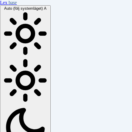
Lex
base
Auto (följ systemläget)
A