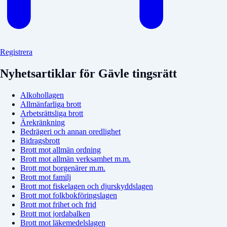
Registrera
Nyhetsartiklar för Gävle tingsrätt
Alkohollagen
Allmänfarliga brott
Arbetsrättsliga brott
Ärekränkning
Bedrägeri och annan oredlighet
Bidragsbrott
Brott mot allmän ordning
Brott mot allmän verksamhet m.m.
Brott mot borgenärer m.m.
Brott mot familj
Brott mot fiskelagen och djurskyddslagen
Brott mot folkbokföringslagen
Brott mot frihet och frid
Brott mot jordabalken
Brott mot läkemedelslagen