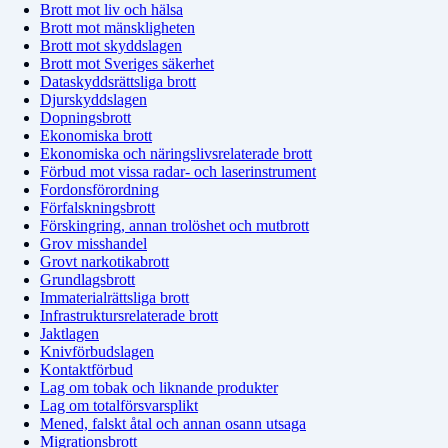
Brott mot liv och hälsa
Brott mot mänskligheten
Brott mot skyddslagen
Brott mot Sveriges säkerhet
Dataskyddsrättsliga brott
Djurskyddslagen
Dopningsbrott
Ekonomiska brott
Ekonomiska och näringslivsrelaterade brott
Förbud mot vissa radar- och laserinstrument
Fordonsförordning
Förfalskningsbrott
Förskingring, annan trolöshet och mutbrott
Grov misshandel
Grovt narkotikabrott
Grundlagsbrott
Immaterialrättsliga brott
Infrastruktursrelaterade brott
Jaktlagen
Knivförbudslagen
Kontaktförbud
Lag om tobak och liknande produkter
Lag om totalförsvarsplikt
Mened, falskt åtal och annan osann utsaga
Migrationsbrott