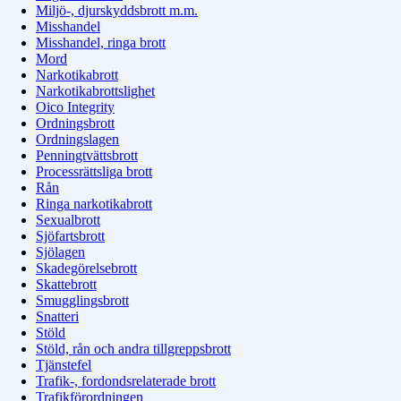
Miljö-, djurskyddsbrott m.m.
Misshandel
Misshandel, ringa brott
Mord
Narkotikabrott
Narkotikabrottslighet
Oico Integrity
Ordningsbrott
Ordningslagen
Penningtvättsbrott
Processrättsliga brott
Rån
Ringa narkotikabrott
Sexualbrott
Sjöfartsbrott
Sjölagen
Skadegörelsebrott
Skattebrott
Smugglingsbrott
Snatteri
Stöld
Stöld, rån och andra tillgreppsbrott
Tjänstefel
Trafik-, fordondsrelaterade brott
Trafikförordningen