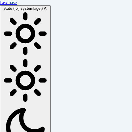
Lex
base
Auto (följ systemläget)
A