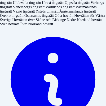
tingsrätt
Uddevalla tingsrätt
Umeå tingsrätt
Uppsala tingsrätt
Varbergs
tingsrätt
Vänersborgs tingsrätt
Värmlands tingsrätt
Västmanlands
tingsrätt
Växjö tingsrätt
Ystads tingsrätt
Ångermanlands tingsrätt
Örebro tingsrätt
Östersunds tingsrätt
Göta hovrätt
Hovrätten för Västra
Sverige
Hovrätten över Skåne och Blekinge
Nedre Norrland hovrätt
Svea hovrätt
Övre Norrland hovrätt