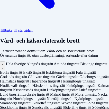
Tillbaka till startsidan
Vård- och hälsorelaterade brott
1 artiklar rörande domslut om Vård- och hälsorelaterade brott i
Östersunds tingsrätt, utan tidsbegränsning, sorterade efter datum
Hela Sverige
Alingsås tingsrätt
Attunda tingsrätt
Blekinge tingsrätt
Borås tingsrätt
Eksjö tingsrätt
Eskilstuna tingsrätt
Falu tingsrätt
Gotlands tingsrätt
Gällivare tingsrätt
Gävle tingsrätt
Göteborgs tingsrätt
Halmstads tingsrätt
Haparanda tingsrätt
Helsingborgs tingsrätt
Hudiksvalls tingsrätt
Hässleholms tingsrätt
Jönköpings tingsrätt
Kalmar
tingsrätt
Kristianstads tingsrätt
Linköpings tingsrätt
Luleå tingsrätt
Lund tingsrätt
Lycksele tingsrätt
Malmö tingsrätt
Mora tingsrätt
Nacka
tingsrätt
Norrköpings tingsrätt
Norrtälje tingsrätt
Nyköpings tingsrätt
Skaraborgs tingsrätt
Skellefteå tingsrätt
Skövde tingsrätt
Solna tingsrätt
Stockholms tingsrätt
Sundsvalls tingsrätt
Södertälje tingsrätt
Södertörns