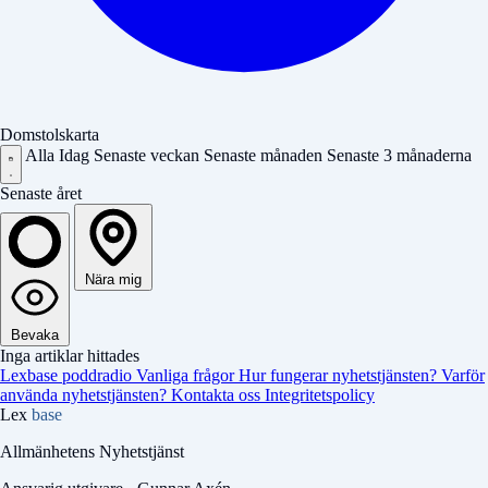
Domstolskarta
Alla
Idag
Senaste veckan
Senaste månaden
Senaste 3 månaderna
Senaste året
Nära mig
Bevaka
Inga artiklar hittades
Lexbase poddradio
Vanliga frågor
Hur fungerar nyhetstjänsten?
Varför
använda nyhetstjänsten?
Kontakta oss
Integritetspolicy
Lex
base
Allmänhetens Nyhetstjänst