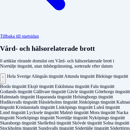
Tillbaka till startsidan
Vård- och hälsorelaterade brott
0 artiklar rörande domslut om Vård- och hälsorelaterade brott i
Norrtälje tingsrätt, utan tidsbegränsning, sorterade efter datum
Hela Sverige
Alingsås tingsrätt
Attunda tingsrätt
Blekinge tingsrätt
Borås tingsrätt
Eksjö tingsrätt
Eskilstuna tingsrätt
Falu tingsrätt
Gotlands tingsrätt
Gällivare tingsrätt
Gävle tingsrätt
Göteborgs tingsrätt
Halmstads tingsrätt
Haparanda tingsrätt
Helsingborgs tingsrätt
Hudiksvalls tingsrätt
Hässleholms tingsrätt
Jönköpings tingsrätt
Kalmar
tingsrätt
Kristianstads tingsrätt
Linköpings tingsrätt
Luleå tingsrätt
Lund tingsrätt
Lycksele tingsrätt
Malmö tingsrätt
Mora tingsrätt
Nacka
tingsrätt
Norrköpings tingsrätt
Norrtälje tingsrätt
Nyköpings tingsrätt
Skaraborgs tingsrätt
Skellefteå tingsrätt
Skövde tingsrätt
Solna tingsrätt
Stockholms tingsrätt
Sundsvalls tingsrätt
Södertälje tingsrätt
Södertörns