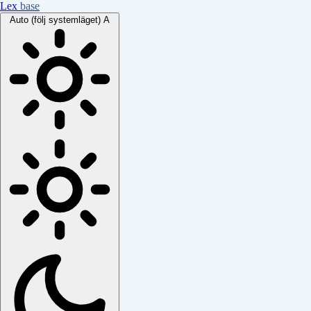
Lex
base
Auto (följ systemläget)
A