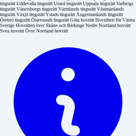
tingsrätt
Uddevalla tingsrätt
Umeå tingsrätt
Uppsala tingsrätt
Varbergs
tingsrätt
Vänersborgs tingsrätt
Värmlands tingsrätt
Västmanlands
tingsrätt
Växjö tingsrätt
Ystads tingsrätt
Ångermanlands tingsrätt
Örebro tingsrätt
Östersunds tingsrätt
Göta hovrätt
Hovrätten för Västra
Sverige
Hovrätten över Skåne och Blekinge
Nedre Norrland hovrätt
Svea hovrätt
Övre Norrland hovrätt