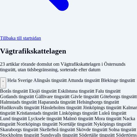
Tillbaka till startsidan
Vägtrafikskattelagen
23 artiklar rörande domslut om Vägtrafikskattelagen i Östersunds
tingsrätt, utan tidsbegränsning, sorterade efter datum
Hela Sverige
Alingsås tingsrätt
Attunda tingsrätt
Blekinge tingsrätt
Borås tingsrätt
Eksjö tingsrätt
Eskilstuna tingsrätt
Falu tingsrätt
Gotlands tingsrätt
Gällivare tingsrätt
Gävle tingsrätt
Göteborgs tingsrätt
Halmstads tingsrätt
Haparanda tingsrätt
Helsingborgs tingsrätt
Hudiksvalls tingsrätt
Hässleholms tingsrätt
Jönköpings tingsrätt
Kalmar
tingsrätt
Kristianstads tingsrätt
Linköpings tingsrätt
Luleå tingsrätt
Lund tingsrätt
Lycksele tingsrätt
Malmö tingsrätt
Mora tingsrätt
Nacka
tingsrätt
Norrköpings tingsrätt
Norrtälje tingsrätt
Nyköpings tingsrätt
Skaraborgs tingsrätt
Skellefteå tingsrätt
Skövde tingsrätt
Solna tingsrätt
Stockholms tingsrätt
Sundsvalls tingsrätt
Södertälje tingsrätt
Södertörns