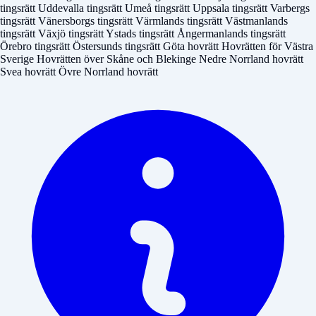
tingsrätt
Uddevalla tingsrätt
Umeå tingsrätt
Uppsala tingsrätt
Varbergs
tingsrätt
Vänersborgs tingsrätt
Värmlands tingsrätt
Västmanlands
tingsrätt
Växjö tingsrätt
Ystads tingsrätt
Ångermanlands tingsrätt
Örebro tingsrätt
Östersunds tingsrätt
Göta hovrätt
Hovrätten för Västra
Sverige
Hovrätten över Skåne och Blekinge
Nedre Norrland hovrätt
Svea hovrätt
Övre Norrland hovrätt