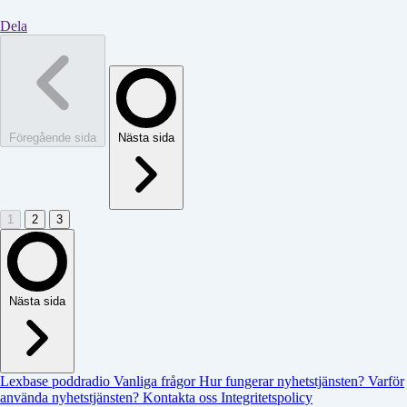
Dela
Föregående sida
Nästa sida
1
2
3
Nästa sida
Lexbase poddradio
Vanliga frågor
Hur fungerar nyhetstjänsten?
Varför
använda nyhetstjänsten?
Kontakta oss
Integritetspolicy