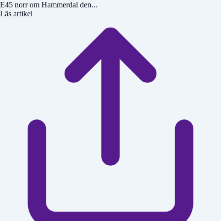
E45 norr om Hammerdal den...
Läs artikel