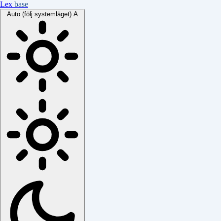
Lex
base
Auto (följ systemläget)
A