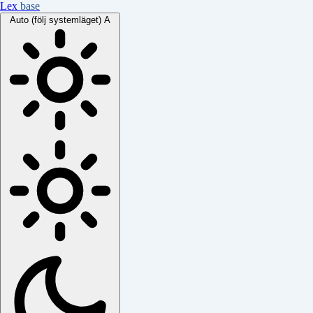
Lex
base
Auto (följ systemläget)
A