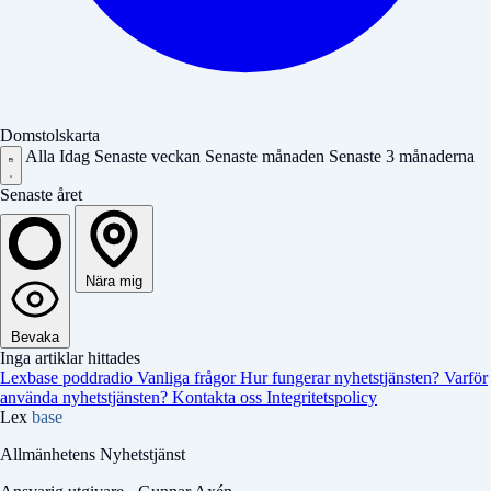
Domstolskarta
Alla
Idag
Senaste veckan
Senaste månaden
Senaste 3 månaderna
Senaste året
Nära mig
Bevaka
Inga artiklar hittades
Lexbase poddradio
Vanliga frågor
Hur fungerar nyhetstjänsten?
Varför
använda nyhetstjänsten?
Kontakta oss
Integritetspolicy
Lex
base
Allmänhetens Nyhetstjänst