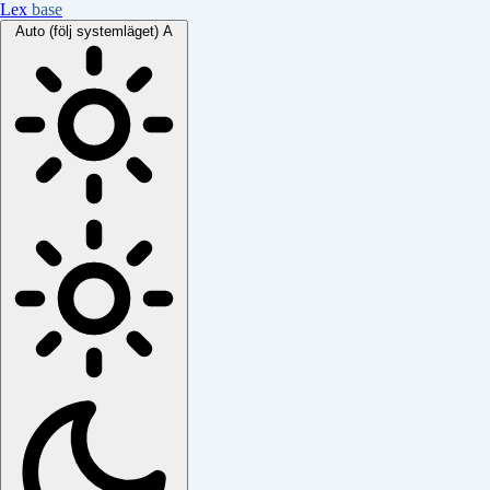
Lex
base
Auto (följ systemläget)
A