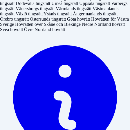
tingsrätt
Uddevalla tingsrätt
Umeå tingsrätt
Uppsala tingsrätt
Varbergs
tingsrätt
Vänersborgs tingsrätt
Värmlands tingsrätt
Västmanlands
tingsrätt
Växjö tingsrätt
Ystads tingsrätt
Ångermanlands tingsrätt
Örebro tingsrätt
Östersunds tingsrätt
Göta hovrätt
Hovrätten för Västra
Sverige
Hovrätten över Skåne och Blekinge
Nedre Norrland hovrätt
Svea hovrätt
Övre Norrland hovrätt