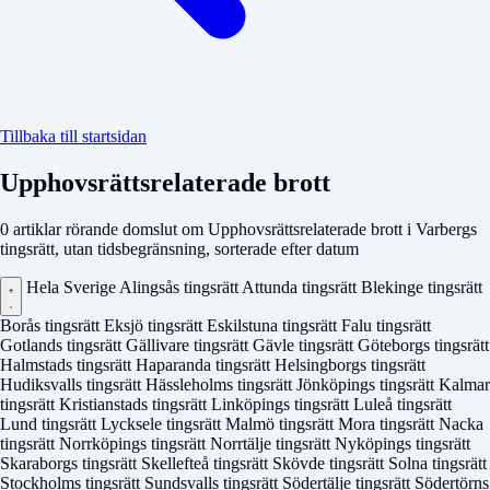
Tillbaka till startsidan
Upphovsrättsrelaterade brott
0 artiklar rörande domslut om Upphovsrättsrelaterade brott i Varbergs
tingsrätt, utan tidsbegränsning, sorterade efter datum
Hela Sverige
Alingsås tingsrätt
Attunda tingsrätt
Blekinge tingsrätt
Borås tingsrätt
Eksjö tingsrätt
Eskilstuna tingsrätt
Falu tingsrätt
Gotlands tingsrätt
Gällivare tingsrätt
Gävle tingsrätt
Göteborgs tingsrätt
Halmstads tingsrätt
Haparanda tingsrätt
Helsingborgs tingsrätt
Hudiksvalls tingsrätt
Hässleholms tingsrätt
Jönköpings tingsrätt
Kalmar
tingsrätt
Kristianstads tingsrätt
Linköpings tingsrätt
Luleå tingsrätt
Lund tingsrätt
Lycksele tingsrätt
Malmö tingsrätt
Mora tingsrätt
Nacka
tingsrätt
Norrköpings tingsrätt
Norrtälje tingsrätt
Nyköpings tingsrätt
Skaraborgs tingsrätt
Skellefteå tingsrätt
Skövde tingsrätt
Solna tingsrätt
Stockholms tingsrätt
Sundsvalls tingsrätt
Södertälje tingsrätt
Södertörns