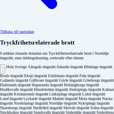
Tillbaka till startsidan
Tryckfrihetsrelaterade brott
0 artiklar rörande domslut om Tryckfrihetsrelaterade brott i Norrtälje
tingsrätt, utan tidsbegränsning, sorterade efter datum
Hela Sverige
Alingsås tingsrätt
Attunda tingsrätt
Blekinge tingsrätt
Borås tingsrätt
Eksjö tingsrätt
Eskilstuna tingsrätt
Falu tingsrätt
Gotlands tingsrätt
Gällivare tingsrätt
Gävle tingsrätt
Göteborgs tingsrätt
Halmstads tingsrätt
Haparanda tingsrätt
Helsingborgs tingsrätt
Hudiksvalls tingsrätt
Hässleholms tingsrätt
Jönköpings tingsrätt
Kalmar
tingsrätt
Kristianstads tingsrätt
Linköpings tingsrätt
Luleå tingsrätt
Lund tingsrätt
Lycksele tingsrätt
Malmö tingsrätt
Mora tingsrätt
Nacka
tingsrätt
Norrköpings tingsrätt
Norrtälje tingsrätt
Nyköpings tingsrätt
Skaraborgs tingsrätt
Skellefteå tingsrätt
Skövde tingsrätt
Solna tingsrätt
Stockholms tingsrätt
Sundsvalls tingsrätt
Södertälje tingsrätt
Södertörns