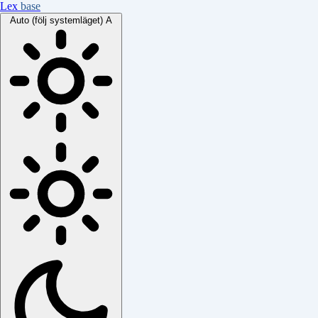
Lex
base
Auto (följ systemläget)
A