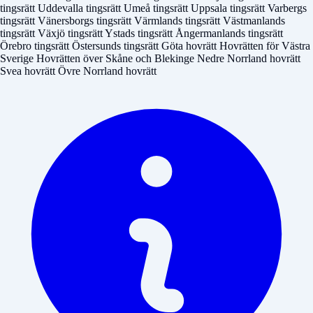
tingsrätt
Uddevalla tingsrätt
Umeå tingsrätt
Uppsala tingsrätt
Varbergs
tingsrätt
Vänersborgs tingsrätt
Värmlands tingsrätt
Västmanlands
tingsrätt
Växjö tingsrätt
Ystads tingsrätt
Ångermanlands tingsrätt
Örebro tingsrätt
Östersunds tingsrätt
Göta hovrätt
Hovrätten för Västra
Sverige
Hovrätten över Skåne och Blekinge
Nedre Norrland hovrätt
Svea hovrätt
Övre Norrland hovrätt