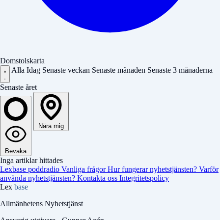
Domstolskarta
Alla
Idag
Senaste veckan
Senaste månaden
Senaste 3 månaderna
Senaste året
Nära mig
Bevaka
Inga artiklar hittades
Lexbase poddradio
Vanliga frågor
Hur fungerar nyhetstjänsten?
Varför
använda nyhetstjänsten?
Kontakta oss
Integritetspolicy
Lex
base
Allmänhetens Nyhetstjänst