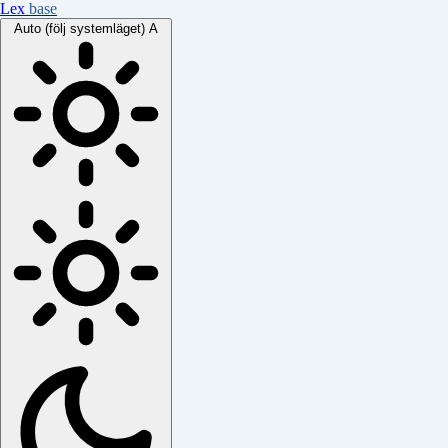
Lex
base
Auto (följ systemläget)
A