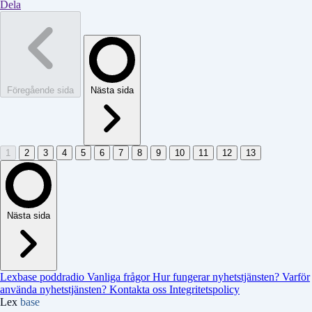
Dela
Föregående sida
Nästa sida
1
2
3
4
5
6
7
8
9
10
11
12
13
Nästa sida
Lexbase poddradio
Vanliga frågor
Hur fungerar nyhetstjänsten?
Varför
använda nyhetstjänsten?
Kontakta oss
Integritetspolicy
Lex
base