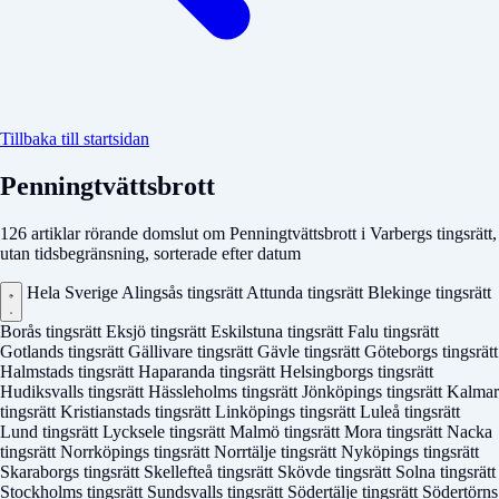
Tillbaka till startsidan
Penningtvättsbrott
126 artiklar rörande domslut om Penningtvättsbrott i Varbergs tingsrätt,
utan tidsbegränsning, sorterade efter datum
Hela Sverige
Alingsås tingsrätt
Attunda tingsrätt
Blekinge tingsrätt
Borås tingsrätt
Eksjö tingsrätt
Eskilstuna tingsrätt
Falu tingsrätt
Gotlands tingsrätt
Gällivare tingsrätt
Gävle tingsrätt
Göteborgs tingsrätt
Halmstads tingsrätt
Haparanda tingsrätt
Helsingborgs tingsrätt
Hudiksvalls tingsrätt
Hässleholms tingsrätt
Jönköpings tingsrätt
Kalmar
tingsrätt
Kristianstads tingsrätt
Linköpings tingsrätt
Luleå tingsrätt
Lund tingsrätt
Lycksele tingsrätt
Malmö tingsrätt
Mora tingsrätt
Nacka
tingsrätt
Norrköpings tingsrätt
Norrtälje tingsrätt
Nyköpings tingsrätt
Skaraborgs tingsrätt
Skellefteå tingsrätt
Skövde tingsrätt
Solna tingsrätt
Stockholms tingsrätt
Sundsvalls tingsrätt
Södertälje tingsrätt
Södertörns