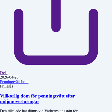
Dela
2026-04-28
Penningtvättsbrott
Frillesås
Villkorlig dom för penningtvätt efter
miljonöverföringar
Den tilltalade har dömts vid Varbergs tingsrätt för