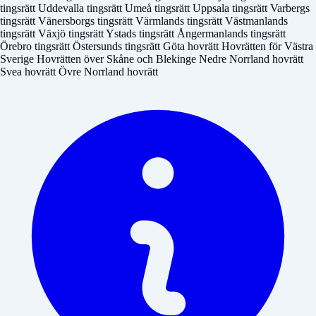
tingsrätt
Uddevalla tingsrätt
Umeå tingsrätt
Uppsala tingsrätt
Varbergs
tingsrätt
Vänersborgs tingsrätt
Värmlands tingsrätt
Västmanlands
tingsrätt
Växjö tingsrätt
Ystads tingsrätt
Ångermanlands tingsrätt
Örebro tingsrätt
Östersunds tingsrätt
Göta hovrätt
Hovrätten för Västra
Sverige
Hovrätten över Skåne och Blekinge
Nedre Norrland hovrätt
Svea hovrätt
Övre Norrland hovrätt