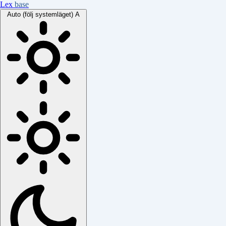
Lex
base
Auto (följ systemläget)
A