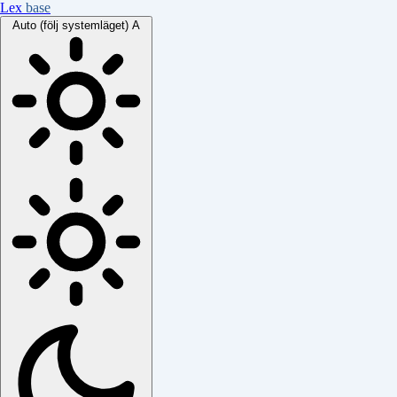
Lex
base
Auto (följ systemläget)
A