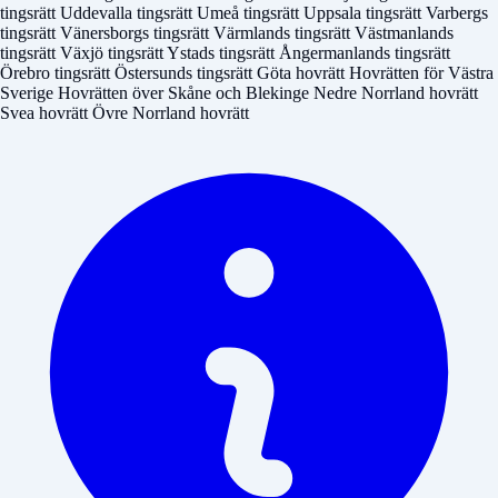
tingsrätt
Uddevalla tingsrätt
Umeå tingsrätt
Uppsala tingsrätt
Varbergs
tingsrätt
Vänersborgs tingsrätt
Värmlands tingsrätt
Västmanlands
tingsrätt
Växjö tingsrätt
Ystads tingsrätt
Ångermanlands tingsrätt
Örebro tingsrätt
Östersunds tingsrätt
Göta hovrätt
Hovrätten för Västra
Sverige
Hovrätten över Skåne och Blekinge
Nedre Norrland hovrätt
Svea hovrätt
Övre Norrland hovrätt