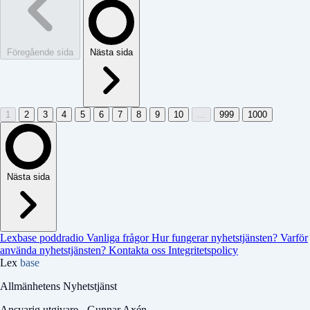
Föregående sida
Nästa sida
1
2
3
4
5
6
7
8
9
10
...
999
1000
Nästa sida
Lexbase poddradio
Vanliga frågor
Hur fungerar nyhetstjänsten?
Varför
använda nyhetstjänsten?
Kontakta oss
Integritetspolicy
Lex
base
Allmänhetens Nyhetstjänst
Ansvarig utgivare - Gunnar Axén