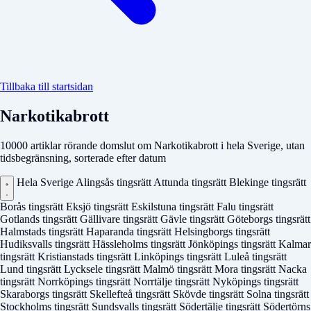
Tillbaka till startsidan
Narkotikabrott
10000 artiklar rörande domslut om Narkotikabrott i hela Sverige, utan
tidsbegränsning, sorterade efter datum
Hela Sverige
Alingsås tingsrätt
Attunda tingsrätt
Blekinge tingsrätt
Borås tingsrätt
Eksjö tingsrätt
Eskilstuna tingsrätt
Falu tingsrätt
Gotlands tingsrätt
Gällivare tingsrätt
Gävle tingsrätt
Göteborgs tingsrätt
Halmstads tingsrätt
Haparanda tingsrätt
Helsingborgs tingsrätt
Hudiksvalls tingsrätt
Hässleholms tingsrätt
Jönköpings tingsrätt
Kalmar
tingsrätt
Kristianstads tingsrätt
Linköpings tingsrätt
Luleå tingsrätt
Lund tingsrätt
Lycksele tingsrätt
Malmö tingsrätt
Mora tingsrätt
Nacka
tingsrätt
Norrköpings tingsrätt
Norrtälje tingsrätt
Nyköpings tingsrätt
Skaraborgs tingsrätt
Skellefteå tingsrätt
Skövde tingsrätt
Solna tingsrätt
Stockholms tingsrätt
Sundsvalls tingsrätt
Södertälje tingsrätt
Södertörns