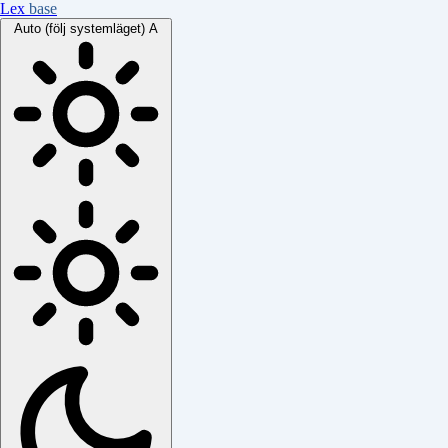
Lex
base
Auto (följ systemläget)
A