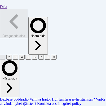
Dela
Föregående sida
Nästa sida
1
2
3
4
5
6
7
8
9
Nästa sida
Lexbase poddradio
Vanliga frågor
Hur fungerar nyhetstjänsten?
Varför
använda nyhetstjänsten?
Kontakta oss
Integritetspolicy