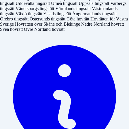
tingsrätt
Uddevalla tingsrätt
Umeå tingsrätt
Uppsala tingsrätt
Varbergs
tingsrätt
Vänersborgs tingsrätt
Värmlands tingsrätt
Västmanlands
tingsrätt
Växjö tingsrätt
Ystads tingsrätt
Ångermanlands tingsrätt
Örebro tingsrätt
Östersunds tingsrätt
Göta hovrätt
Hovrätten för Västra
Sverige
Hovrätten över Skåne och Blekinge
Nedre Norrland hovrätt
Svea hovrätt
Övre Norrland hovrätt