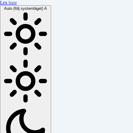
Lex
base
Auto (följ systemläget)
A