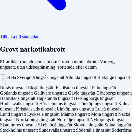
Tillbaka till startsidan
Grovt narkotikabrott
81 artiklar rörande domslut om Grovt narkotikabrott i Varbergs
tingsrätt, utan tidsbegränsning, sorterade efter datum
Hela Sverige
Alingsås tingsrätt
Attunda tingsrätt
Blekinge tingsrätt
Borås tingsrätt
Eksjö tingsrätt
Eskilstuna tingsrätt
Falu tingsrätt
Gotlands tingsrätt
Gällivare tingsrätt
Gävle tingsrätt
Göteborgs tingsrätt
Halmstads tingsrätt
Haparanda tingsrätt
Helsingborgs tingsrätt
Hudiksvalls tingsrätt
Hässleholms tingsrätt
Jönköpings tingsrätt
Kalmar
tingsrätt
Kristianstads tingsrätt
Linköpings tingsrätt
Luleå tingsrätt
Lund tingsrätt
Lycksele tingsrätt
Malmö tingsrätt
Mora tingsrätt
Nacka
tingsrätt
Norrköpings tingsrätt
Norrtälje tingsrätt
Nyköpings tingsrätt
Skaraborgs tingsrätt
Skellefteå tingsrätt
Skövde tingsrätt
Solna tingsrätt
Stockholms tingsrätt
Sundsvalls tingsrätt
Södertälje tingsrätt
Södertörns