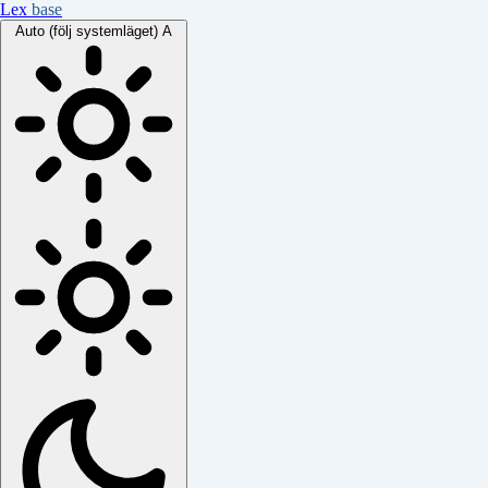
Lex
base
Auto (följ systemläget)
A