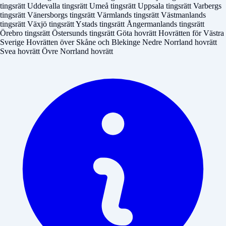
tingsrätt
Uddevalla tingsrätt
Umeå tingsrätt
Uppsala tingsrätt
Varbergs
tingsrätt
Vänersborgs tingsrätt
Värmlands tingsrätt
Västmanlands
tingsrätt
Växjö tingsrätt
Ystads tingsrätt
Ångermanlands tingsrätt
Örebro tingsrätt
Östersunds tingsrätt
Göta hovrätt
Hovrätten för Västra
Sverige
Hovrätten över Skåne och Blekinge
Nedre Norrland hovrätt
Svea hovrätt
Övre Norrland hovrätt