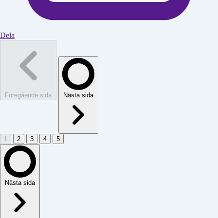
Dela
Föregående sida
Nästa sida
1
2
3
4
5
Nästa sida