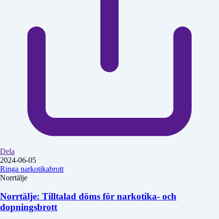
Dela
2024-06-05
Ringa narkotikabrott
Norrtälje
Norrtälje: Tilltalad döms för narkotika- och
dopningsbrott