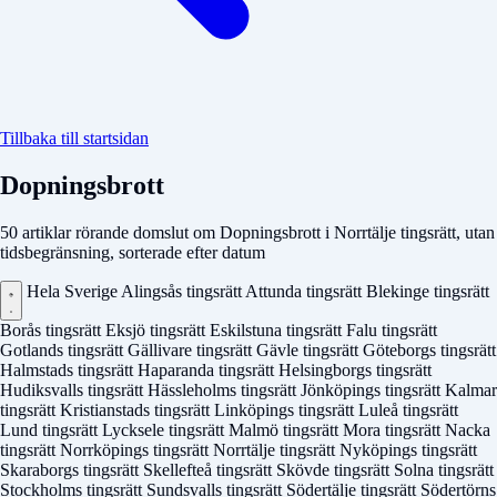
Tillbaka till startsidan
Dopningsbrott
50 artiklar rörande domslut om Dopningsbrott i Norrtälje tingsrätt, utan
tidsbegränsning, sorterade efter datum
Hela Sverige
Alingsås tingsrätt
Attunda tingsrätt
Blekinge tingsrätt
Borås tingsrätt
Eksjö tingsrätt
Eskilstuna tingsrätt
Falu tingsrätt
Gotlands tingsrätt
Gällivare tingsrätt
Gävle tingsrätt
Göteborgs tingsrätt
Halmstads tingsrätt
Haparanda tingsrätt
Helsingborgs tingsrätt
Hudiksvalls tingsrätt
Hässleholms tingsrätt
Jönköpings tingsrätt
Kalmar
tingsrätt
Kristianstads tingsrätt
Linköpings tingsrätt
Luleå tingsrätt
Lund tingsrätt
Lycksele tingsrätt
Malmö tingsrätt
Mora tingsrätt
Nacka
tingsrätt
Norrköpings tingsrätt
Norrtälje tingsrätt
Nyköpings tingsrätt
Skaraborgs tingsrätt
Skellefteå tingsrätt
Skövde tingsrätt
Solna tingsrätt
Stockholms tingsrätt
Sundsvalls tingsrätt
Södertälje tingsrätt
Södertörns