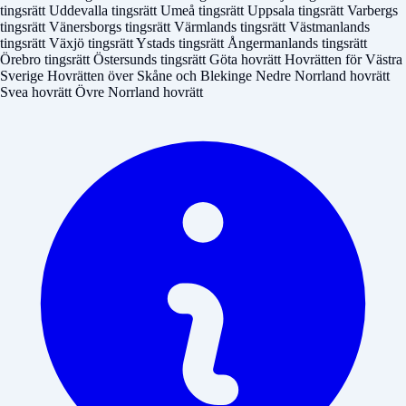
tingsrätt
Uddevalla tingsrätt
Umeå tingsrätt
Uppsala tingsrätt
Varbergs
tingsrätt
Vänersborgs tingsrätt
Värmlands tingsrätt
Västmanlands
tingsrätt
Växjö tingsrätt
Ystads tingsrätt
Ångermanlands tingsrätt
Örebro tingsrätt
Östersunds tingsrätt
Göta hovrätt
Hovrätten för Västra
Sverige
Hovrätten över Skåne och Blekinge
Nedre Norrland hovrätt
Svea hovrätt
Övre Norrland hovrätt