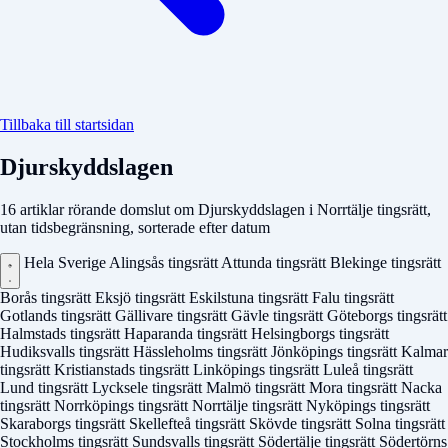
Tillbaka till startsidan
Djurskyddslagen
16 artiklar rörande domslut om Djurskyddslagen i Norrtälje tingsrätt,
utan tidsbegränsning, sorterade efter datum
Hela Sverige
Alingsås tingsrätt
Attunda tingsrätt
Blekinge tingsrätt
Borås tingsrätt
Eksjö tingsrätt
Eskilstuna tingsrätt
Falu tingsrätt
Gotlands tingsrätt
Gällivare tingsrätt
Gävle tingsrätt
Göteborgs tingsrätt
Halmstads tingsrätt
Haparanda tingsrätt
Helsingborgs tingsrätt
Hudiksvalls tingsrätt
Hässleholms tingsrätt
Jönköpings tingsrätt
Kalmar
tingsrätt
Kristianstads tingsrätt
Linköpings tingsrätt
Luleå tingsrätt
Lund tingsrätt
Lycksele tingsrätt
Malmö tingsrätt
Mora tingsrätt
Nacka
tingsrätt
Norrköpings tingsrätt
Norrtälje tingsrätt
Nyköpings tingsrätt
Skaraborgs tingsrätt
Skellefteå tingsrätt
Skövde tingsrätt
Solna tingsrätt
Stockholms tingsrätt
Sundsvalls tingsrätt
Södertälje tingsrätt
Södertörns