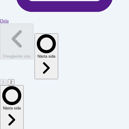
Dela
Föregående sida
Nästa sida
1
2
Nästa sida