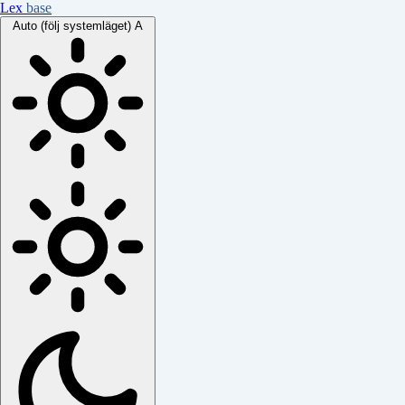
Lex
base
Auto (följ systemläget)
A