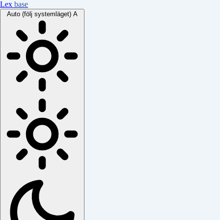
Lex
base
Auto (följ systemläget)
A