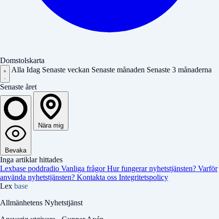
Domstolskarta
Alla
Idag
Senaste veckan
Senaste månaden
Senaste 3 månaderna
Senaste året
Nära mig
Bevaka
Inga artiklar hittades
Lexbase poddradio
Vanliga frågor
Hur fungerar nyhetstjänsten?
Varför
använda nyhetstjänsten?
Kontakta oss
Integritetspolicy
Lex
base
Allmänhetens Nyhetstjänst