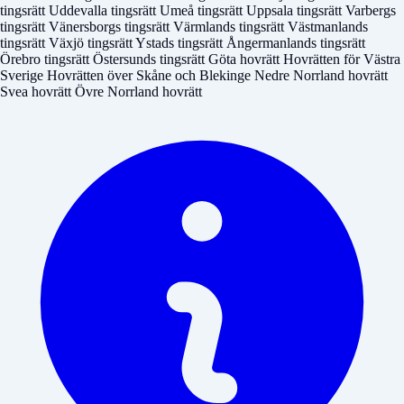
tingsrätt
Uddevalla tingsrätt
Umeå tingsrätt
Uppsala tingsrätt
Varbergs
tingsrätt
Vänersborgs tingsrätt
Värmlands tingsrätt
Västmanlands
tingsrätt
Växjö tingsrätt
Ystads tingsrätt
Ångermanlands tingsrätt
Örebro tingsrätt
Östersunds tingsrätt
Göta hovrätt
Hovrätten för Västra
Sverige
Hovrätten över Skåne och Blekinge
Nedre Norrland hovrätt
Svea hovrätt
Övre Norrland hovrätt