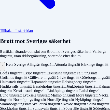
Tillbaka till startsidan
Brott mot Sveriges säkerhet
0 artiklar rörande domslut om Brott mot Sveriges säkerhet i Varbergs
tingsrätt, utan tidsbegränsning, sorterade efter datum
Hela Sverige
Alingsås tingsrätt
Attunda tingsrätt
Blekinge tingsrätt
Borås tingsrätt
Eksjö tingsrätt
Eskilstuna tingsrätt
Falu tingsrätt
Gotlands tingsrätt
Gällivare tingsrätt
Gävle tingsrätt
Göteborgs tingsrätt
Halmstads tingsrätt
Haparanda tingsrätt
Helsingborgs tingsrätt
Hudiksvalls tingsrätt
Hässleholms tingsrätt
Jönköpings tingsrätt
Kalmar
tingsrätt
Kristianstads tingsrätt
Linköpings tingsrätt
Luleå tingsrätt
Lund tingsrätt
Lycksele tingsrätt
Malmö tingsrätt
Mora tingsrätt
Nacka
tingsrätt
Norrköpings tingsrätt
Norrtälje tingsrätt
Nyköpings tingsrätt
Skaraborgs tingsrätt
Skellefteå tingsrätt
Skövde tingsrätt
Solna tingsrätt
Stockholms tingsrätt
Sundsvalls tingsrätt
Södertälje tingsrätt
Södertörns