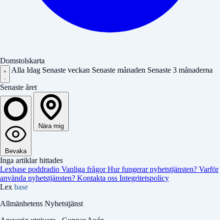
Domstolskarta
Alla
Idag
Senaste veckan
Senaste månaden
Senaste 3 månaderna
Senaste året
Nära mig
Bevaka
Inga artiklar hittades
Lexbase poddradio
Vanliga frågor
Hur fungerar nyhetstjänsten?
Varför
använda nyhetstjänsten?
Kontakta oss
Integritetspolicy
Lex
base
Allmänhetens Nyhetstjänst