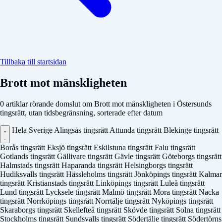
Tillbaka till startsidan
Brott mot mänskligheten
0 artiklar rörande domslut om Brott mot mänskligheten i Östersunds
tingsrätt, utan tidsbegränsning, sorterade efter datum
Hela Sverige
Alingsås tingsrätt
Attunda tingsrätt
Blekinge tingsrätt
Borås tingsrätt
Eksjö tingsrätt
Eskilstuna tingsrätt
Falu tingsrätt
Gotlands tingsrätt
Gällivare tingsrätt
Gävle tingsrätt
Göteborgs tingsrätt
Halmstads tingsrätt
Haparanda tingsrätt
Helsingborgs tingsrätt
Hudiksvalls tingsrätt
Hässleholms tingsrätt
Jönköpings tingsrätt
Kalmar
tingsrätt
Kristianstads tingsrätt
Linköpings tingsrätt
Luleå tingsrätt
Lund tingsrätt
Lycksele tingsrätt
Malmö tingsrätt
Mora tingsrätt
Nacka
tingsrätt
Norrköpings tingsrätt
Norrtälje tingsrätt
Nyköpings tingsrätt
Skaraborgs tingsrätt
Skellefteå tingsrätt
Skövde tingsrätt
Solna tingsrätt
Stockholms tingsrätt
Sundsvalls tingsrätt
Södertälje tingsrätt
Södertörns