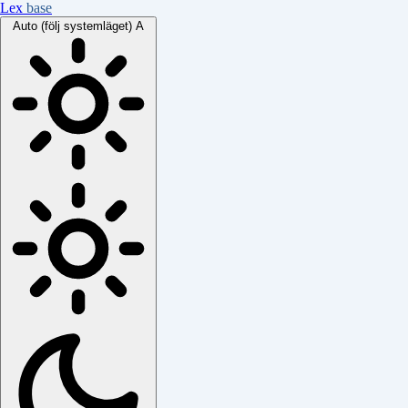
Lex
base
Auto (följ systemläget)
A