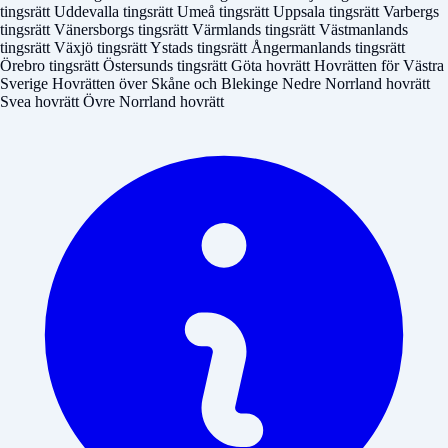
tingsrätt
Uddevalla tingsrätt
Umeå tingsrätt
Uppsala tingsrätt
Varbergs
tingsrätt
Vänersborgs tingsrätt
Värmlands tingsrätt
Västmanlands
tingsrätt
Växjö tingsrätt
Ystads tingsrätt
Ångermanlands tingsrätt
Örebro tingsrätt
Östersunds tingsrätt
Göta hovrätt
Hovrätten för Västra
Sverige
Hovrätten över Skåne och Blekinge
Nedre Norrland hovrätt
Svea hovrätt
Övre Norrland hovrätt