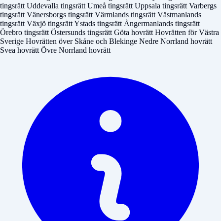
tingsrätt
Uddevalla tingsrätt
Umeå tingsrätt
Uppsala tingsrätt
Varbergs
tingsrätt
Vänersborgs tingsrätt
Värmlands tingsrätt
Västmanlands
tingsrätt
Växjö tingsrätt
Ystads tingsrätt
Ångermanlands tingsrätt
Örebro tingsrätt
Östersunds tingsrätt
Göta hovrätt
Hovrätten för Västra
Sverige
Hovrätten över Skåne och Blekinge
Nedre Norrland hovrätt
Svea hovrätt
Övre Norrland hovrätt