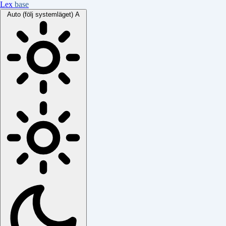
Lex
base
Auto (följ systemläget)
A