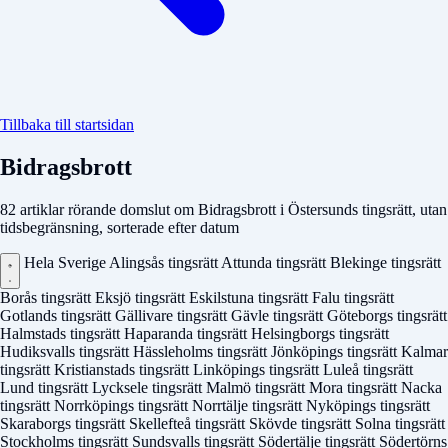
Tillbaka till startsidan
Bidragsbrott
82 artiklar rörande domslut om Bidragsbrott i Östersunds tingsrätt, utan
tidsbegränsning, sorterade efter datum
Hela Sverige
Alingsås tingsrätt
Attunda tingsrätt
Blekinge tingsrätt
Borås tingsrätt
Eksjö tingsrätt
Eskilstuna tingsrätt
Falu tingsrätt
Gotlands tingsrätt
Gällivare tingsrätt
Gävle tingsrätt
Göteborgs tingsrätt
Halmstads tingsrätt
Haparanda tingsrätt
Helsingborgs tingsrätt
Hudiksvalls tingsrätt
Hässleholms tingsrätt
Jönköpings tingsrätt
Kalmar
tingsrätt
Kristianstads tingsrätt
Linköpings tingsrätt
Luleå tingsrätt
Lund tingsrätt
Lycksele tingsrätt
Malmö tingsrätt
Mora tingsrätt
Nacka
tingsrätt
Norrköpings tingsrätt
Norrtälje tingsrätt
Nyköpings tingsrätt
Skaraborgs tingsrätt
Skellefteå tingsrätt
Skövde tingsrätt
Solna tingsrätt
Stockholms tingsrätt
Sundsvalls tingsrätt
Södertälje tingsrätt
Södertörns