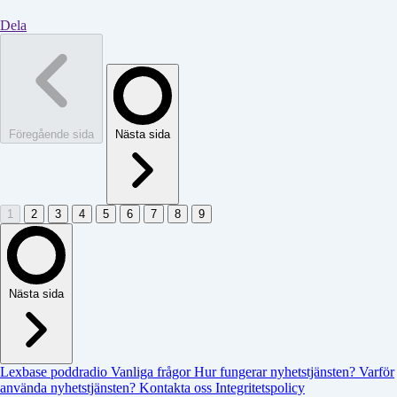
Dela
Föregående sida
Nästa sida
1
2
3
4
5
6
7
8
9
Nästa sida
Lexbase poddradio
Vanliga frågor
Hur fungerar nyhetstjänsten?
Varför
använda nyhetstjänsten?
Kontakta oss
Integritetspolicy