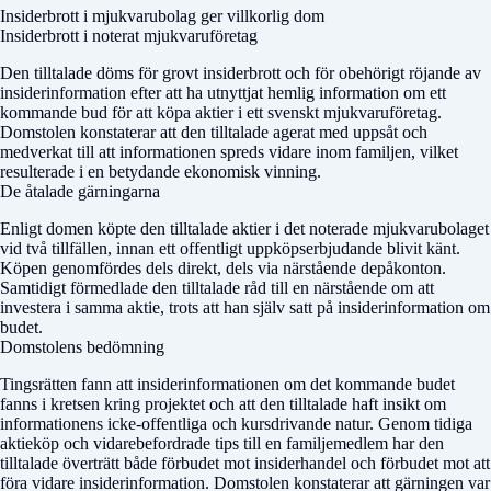
Insiderbrott i mjukvarubolag ger villkorlig dom
Insiderbrott i noterat mjukvaruföretag
Den tilltalade döms för grovt insiderbrott och för obehörigt röjande av
insiderinformation efter att ha utnyttjat hemlig information om ett
kommande bud för att köpa aktier i ett svenskt mjukvaruföretag.
Domstolen konstaterar att den tilltalade agerat med uppsåt och
medverkat till att informationen spreds vidare inom familjen, vilket
resulterade i en betydande ekonomisk vinning.
De åtalade gärningarna
Enligt domen köpte den tilltalade aktier i det noterade mjukvarubolaget
vid två tillfällen, innan ett offentligt uppköpserbjudande blivit känt.
Köpen genomfördes dels direkt, dels via närstående depåkonton.
Samtidigt förmedlade den tilltalade råd till en närstående om att
investera i samma aktie, trots att han själv satt på insiderinformation om
budet.
Domstolens bedömning
Tingsrätten fann att insiderinformationen om det kommande budet
fanns i kretsen kring projektet och att den tilltalade haft insikt om
informationens icke-offentliga och kursdrivande natur. Genom tidiga
aktieköp och vidare­befordrade tips till en familjemedlem har den
tilltalade överträtt både förbudet mot insiderhandel och förbudet mot att
föra vidare insider­information. Domstolen konstaterar att gärningen var