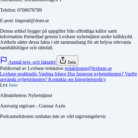
Telefon: 0700078789
E-post: tingsratt@dom.se
Denna artikel bygger på uppgifter från offentliga källor samt
information förmedlad genom Lexbase nyhetstjänst under källskydd.
Artikeln sätter dessa fakta i sitt sammanhang för att belysa relevanta
samhällsfrågor och rättsfall.
Anmäl text- och faktafel
Dela
Publicerad av Lexbase redaktion
redaktionen@lexbase.se
Lexbase poddradio
Vanliga frågor
Hur fungerar nyhetstjänsten?
Varför
använda nyhetstjänsten?
Kontakta oss
Integritetspolicy
Lex
base
Allmänhetens Nyhetstjänst
Ansvarig utgivare - Gunnar Axén
Podcastsektionen omfattas inte av vårt utgivningsbevis