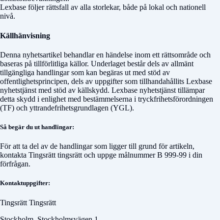
Lexbase följer rättsfall av alla storlekar, både på lokal och nationell
nivå.
Källhänvisning
Denna nyhetsartikel behandlar en händelse inom ett rättsområde och
baseras på tillförlitliga källor. Underlaget består dels av allmänt
tillgängliga handlingar som kan begäras ut med stöd av
offentlighetsprincipen, dels av uppgifter som tillhandahållits Lexbase
nyhetstjänst med stöd av källskydd. Lexbase nyhetstjänst tillämpar
detta skydd i enlighet med bestämmelserna i tryckfrihetsförordningen
(TF) och yttrandefrihetsgrundlagen (YGL).
Så begär du ut handlingar:
För att ta del av de handlingar som ligger till grund för artikeln,
kontakta
Tingsrätt tingsrätt
och uppge målnummer
B 999-99
i din
förfrågan.
Kontaktuppgifter:
Tingsrätt Tingsrätt
Stockholm, Stockholmsvägen 1