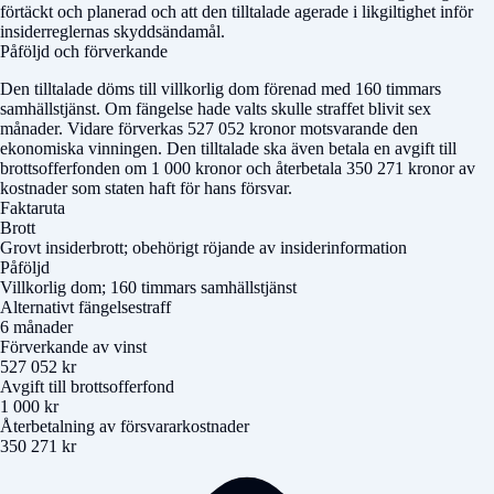
förtäckt och planerad och att den tilltalade agerade i likgiltighet inför
insiderreglernas skyddsändamål.
Påföljd och förverkande
Den tilltalade döms till villkorlig dom förenad med 160 timmars
samhällstjänst. Om fängelse hade valts skulle straffet blivit sex
månader. Vidare förverkas 527 052 kronor motsvarande den
ekonomiska vinningen. Den tilltalade ska även betala en avgift till
brottsofferfonden om 1 000 kronor och återbetala 350 271 kronor av
kostnader som staten haft för hans försvar.
Faktaruta
Brott
Grovt insiderbrott; obehörigt röjande av insiderinformation
Påföljd
Villkorlig dom; 160 timmars samhällstjänst
Alternativt fängelsestraff
6 månader
Förverkande av vinst
527 052 kr
Avgift till brottsofferfond
1 000 kr
Återbetalning av försvararkostnader
350 271 kr