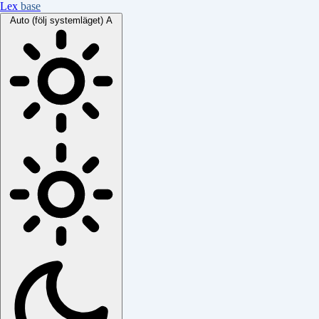
Lex
base
Auto (följ systemläget)
A