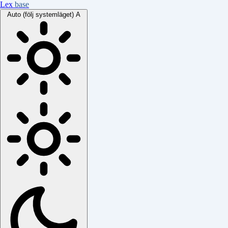
Lex
base
Auto (följ systemläget)
A