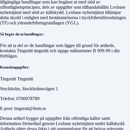
tillgängliga handlingar som kan begäras ut med stöd av
offentlighetsprincipen, dels av uppgifter som tillhandahållits Lexbase
nyhetstjänst med stöd av källskydd. Lexbase nyhetstjänst tillämpar
detta skydd i enlighet med bestämmelserna i tryckfrihetsförordningen
(TF) och yttrandefrihetsgrundlagen (YGL).
Så begär du ut handlingar:
För att ta del av de handlingar som ligger till grund för artikeln,
kontakta
Tingsrätt tingsrätt
och uppge målnummer
B 999-99
i din
förfrågan.
Kontaktuppgifter:
Tingsrätt Tingsrätt
Stockholm, Stockholmsvägen 1
Telefon: 0700078789
E-post: tingsratt@dom.se
Denna artikel bygger på uppgifter från offentliga källor samt
information förmedlad genom Lexbase nyhetstjänst under källskydd.
Artikeln sätter dessa fakta i sitt sammanhang för att belysa relevanta