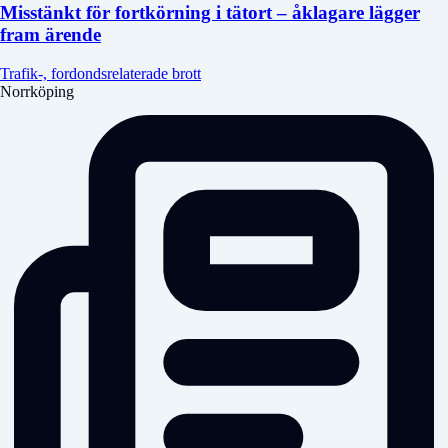
Misstänkt för fortkörning i tätort – åklagare lägger
fram ärende
Trafik-, fordondsrelaterade brott
Norrköping