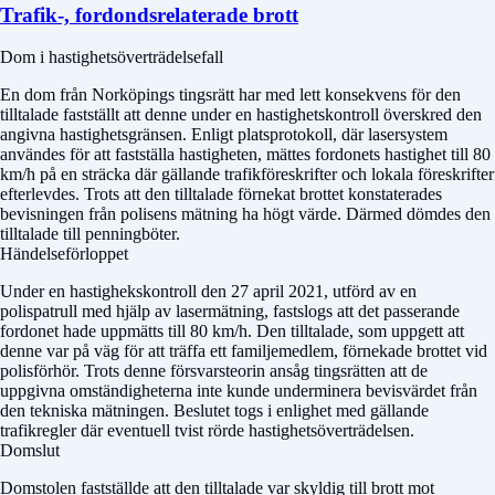
Trafik-, fordondsrelaterade brott
Dom i hastighetsöverträdelsefall
En dom från Norköpings tingsrätt har med lett konsekvens för den
tilltalade fastställt att denne under en hastighetskontroll överskred den
angivna hastighetsgränsen. Enligt platsprotokoll, där lasersystem
användes för att fastställa hastigheten, mättes fordonets hastighet till 80
km/h på en sträcka där gällande trafikföreskrifter och lokala föreskrifter
efterlevdes. Trots att den tilltalade förnekat brottet konstaterades
bevisningen från polisens mätning ha högt värde. Därmed dömdes den
tilltalade till penningböter.
Händelseförloppet
Under en hastighekskontroll den 27 april 2021, utförd av en
polispatrull med hjälp av lasermätning, fastslogs att det passerande
fordonet hade uppmätts till 80 km/h. Den tilltalade, som uppgett att
denne var på väg för att träffa ett familjemedlem, förnekade brottet vid
polisförhör. Trots denne försvarsteorin ansåg tingsrätten att de
uppgivna omständigheterna inte kunde underminera bevisvärdet från
den tekniska mätningen. Beslutet togs i enlighet med gällande
trafikregler där eventuell tvist rörde hastighetsöverträdelsen.
Domslut
Domstolen fastställde att den tilltalade var skyldig till brott mot