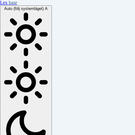
Lex
base
Auto (följ systemläget)
A