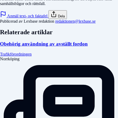
samhällsfrågor och rättsfall.
Anmäl text- och faktafel
Dela
Publicerad av Lexbase redaktion
redaktionen@lexbase.se
Relaterade artiklar
Obehörig användning av avställt fordon
Trafikförordningen
Norrköping