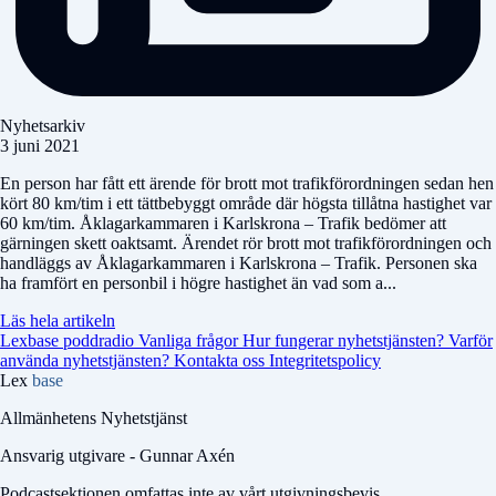
Nyhetsarkiv
3 juni 2021
En person har fått ett ärende för brott mot trafikförordningen sedan hen
kört 80 km/tim i ett tättbebyggt område där högsta tillåtna hastighet var
60 km/tim. Åklagarkammaren i Karlskrona – Trafik bedömer att
gärningen skett oaktsamt. Ärendet rör brott mot trafikförordningen och
handläggs av Åklagarkammaren i Karlskrona – Trafik. Personen ska
ha framfört en personbil i högre hastighet än vad som a...
Läs hela artikeln
Lexbase poddradio
Vanliga frågor
Hur fungerar nyhetstjänsten?
Varför
använda nyhetstjänsten?
Kontakta oss
Integritetspolicy
Lex
base
Allmänhetens Nyhetstjänst
Ansvarig utgivare - Gunnar Axén
Podcastsektionen omfattas inte av vårt utgivningsbevis