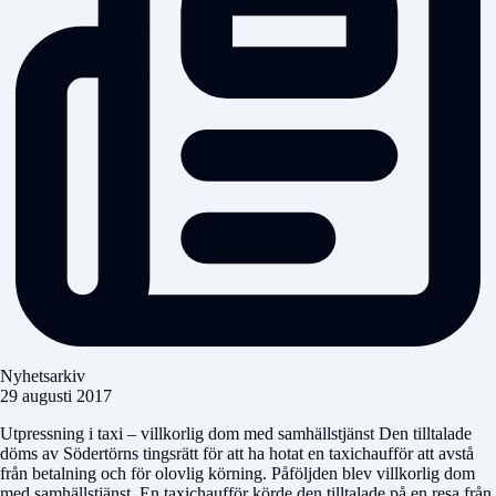
Nyhetsarkiv
29 augusti 2017
Utpressning i taxi – villkorlig dom med samhällstjänst Den tilltalade
döms av Södertörns tingsrätt för att ha hotat en taxichaufför att avstå
från betalning och för olovlig körning. Påföljden blev villkorlig dom
med samhällstjänst. En taxichaufför körde den tilltalade på en resa från