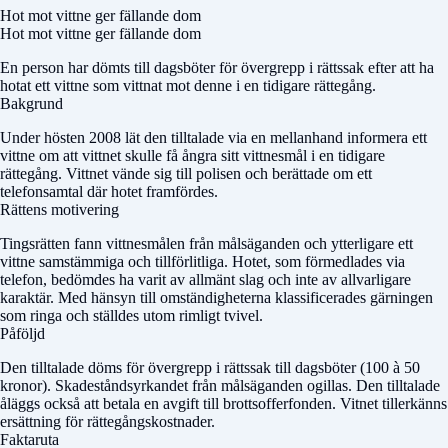
Hot mot vittne ger fällande dom
Hot mot vittne ger fällande dom
En person har dömts till dagsböter för övergrepp i rättssak efter att ha
hotat ett vittne som vittnat mot denne i en tidigare rättegång.
Bakgrund
Under hösten 2008 lät den tilltalade via en mellanhand informera ett
vittne om att vittnet skulle få ångra sitt vittnesmål i en tidigare
rättegång. Vittnet vände sig till polisen och berättade om ett
telefonsamtal där hotet framfördes.
Rättens motivering
Tingsrätten fann vittnesmålen från målsäganden och ytterligare ett
vittne samstämmiga och tillförlitliga. Hotet, som förmedlades via
telefon, bedömdes ha varit av allmänt slag och inte av allvarligare
karaktär. Med hänsyn till omständigheterna klassificerades gärningen
som ringa och ställdes utom rimligt tvivel.
Påföljd
Den tilltalade döms för övergrepp i rättssak till dagsböter (100 à 50
kronor). Skadeståndsyrkandet från målsäganden ogillas. Den tilltalade
åläggs också att betala en avgift till brottsofferfonden. Vitnet tillerkänns
ersättning för rättegångskostnader.
Faktaruta