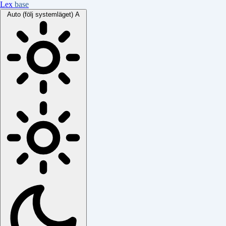
Lex
base
Auto (följ systemläget)
A