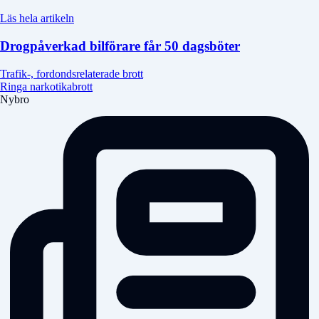
Läs hela artikeln
Drogpåverkad bilförare får 50 dagsböter
Trafik-, fordondsrelaterade brott
Ringa narkotikabrott
Nybro