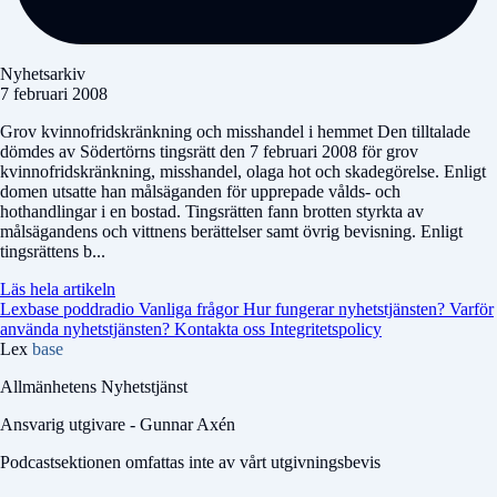
Nyhetsarkiv
7 februari 2008
Grov kvinnofridskränkning och misshandel i hemmet Den tilltalade
dömdes av Södertörns tingsrätt den 7 februari 2008 för grov
kvinnofridskränkning, misshandel, olaga hot och skadegörelse. Enligt
domen utsatte han målsäganden för upprepade vålds- och
hothandlingar i en bostad. Tingsrätten fann brotten styrkta av
målsägandens och vittnens berättelser samt övrig bevisning. Enligt
tingsrättens b...
Läs hela artikeln
Lexbase poddradio
Vanliga frågor
Hur fungerar nyhetstjänsten?
Varför
använda nyhetstjänsten?
Kontakta oss
Integritetspolicy
Lex
base
Allmänhetens Nyhetstjänst
Ansvarig utgivare - Gunnar Axén
Podcastsektionen omfattas inte av vårt utgivningsbevis