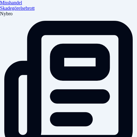
Misshandel
Skadegörelsebrott
Nybro