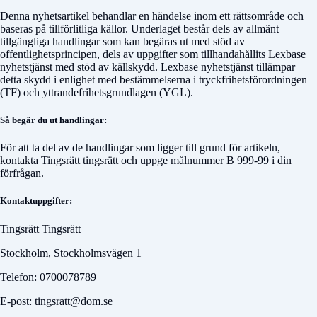
Denna nyhetsartikel behandlar en händelse inom ett rättsområde och
baseras på tillförlitliga källor. Underlaget består dels av allmänt
tillgängliga handlingar som kan begäras ut med stöd av
offentlighetsprincipen, dels av uppgifter som tillhandahållits Lexbase
nyhetstjänst med stöd av källskydd. Lexbase nyhetstjänst tillämpar
detta skydd i enlighet med bestämmelserna i tryckfrihetsförordningen
(TF) och yttrandefrihetsgrundlagen (YGL).
Så begär du ut handlingar:
För att ta del av de handlingar som ligger till grund för artikeln,
kontakta
Tingsrätt tingsrätt
och uppge målnummer
B 999-99
i din
förfrågan.
Kontaktuppgifter:
Tingsrätt Tingsrätt
Stockholm, Stockholmsvägen 1
Telefon: 0700078789
E-post: tingsratt@dom.se