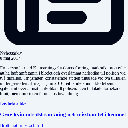
Nyhetsarkiv
8 maj 2017
En person har vid Kalmar tingsrätt dömts för ringa narkotikabrott efter
att ha haft amfetamin i blodet och överlämnat narkotika till polisen vid
två tillfällen. Tingsrätten konstaterade att den tilltalade vid två tillfällen
under perioden 31 maj–1 juni 2016 haft amfetamin i blodet samt
självmant överlämnat narkotika till polisen. Den tilltalade förnekade
brott, men domstolen fann hans invändning...
Läs hela artikeln
Grov kvinnofridskränkning och misshandel i hemmet
Brott mot frihet och frid