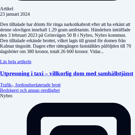
Artikel
23 januari 2024
Den tilltalade har dömts för ringa narkotikabrott efter att ha erkänt att
denne olovligen innehaft 1.29 gram amfetamin. Händelsen inträffade
den 3 februari 2023 på Grönvägen 50 B i Nybro, Nybro kommun.
Den tilltalade erkände brottet, vilket lagts till grund för domen från
Kalmar tingsrätt. Dagen efter rättegången fastställdes påföljden till 70
dagsböter om 380 kronor, totalt 26 600 kronor. Vidar...
Läs hela artikeln
Utpressning i taxi – villkorlig dom med samhällstjänst
Trafik-, fordondsrelaterade brott
Bedrägeri och annan oredlighet
Nybro