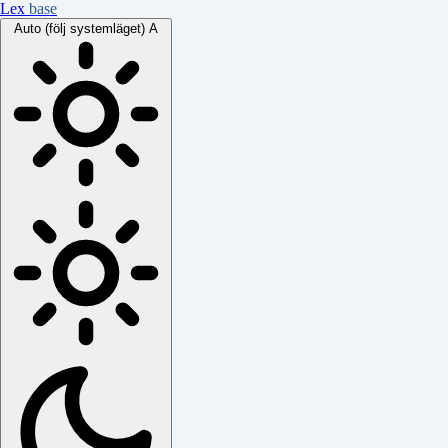
Lex
base
Auto (följ systemläget)
A