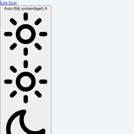
Lex
base
Auto (följ systemläget)
A