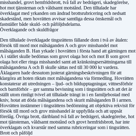
misshandel, grovt hemfridsbrott, två fall av bedrägeri, skadegörelse,
hot mot tjänsteman och våldsamt motstånd. Den tilltalade har
överklagat med yrkanden om ändrad brottsrubricering och nedsatt
skadestånd, men hovrätten avvisar samtliga dessa önskemål och
fastställer både skuld- och påföljdsdelarna.
Överklagande och skuldfrågor
Den tilltalade överklagade tingsrättens fällande dom i två av åtalen:
försök till mord mot målsäganden A och grov misshandel mot
målsäganden B. Han yrkade i hovrätten i första hand att gärningen mot
A i stället skulle bedömas som grovt olaga hot och mot B som grovt
olaga hot eller ringa misshandel samt att kränkningsersättningarna till
målsägandena A och B skulle sättas ned till 30 000 kr vardera.
Åklagaren hade dessutom justerat gärningsbeskrivningen för att
klargöra att hoten riktats mot målsägandena via förmedling. Hovrätten
konstaterar att utredningen – ljud- och bildupptagningar, vittnesförhör
och barnförhör – ger samma bevisning som i tingsrätten och att det är
ställt utom rimligt tvivel att tilltalade trängt in i en familjebostad med
kniv, hotat att döda målsägandena och skurit målsäganden B i armen.
Hovrätten instämmer i tingsrättens bedömning att objektiva rekvisit för
försök till mord och grov misshandel är uppfyllda och att uppsåt
förelåg. Övriga brott, däribland två fall av bedrägeri, skadegörelse, hot
mot tjänsteman, våldsamt motstånd och grovt hemfridsbrott, har inte
överklagats och kvarstår med samma rubriceringar som i tingsrätten.
Brott och påföljd