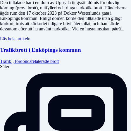
Den tilltalade har i en dom av Uppsala tingsrätt dömts för olovlig
körning (grovt brott), rattfylleri och ringa narkotikabrott. Händelserna
ägde rum den 17 oktober 2023 på Doktor Westerlunds gata i
Enköpings kommun. Enligt domen körde den tilltalade utan giltigt
körkort, trots att körkortet tidigare blivit återkallat, och han körde
dessutom efter att ha använt narkotika. Vid en husrannsakan påträ...
Läs hela artikeln
Trafikbrott i Enköpings kommun
Trafik-, fordondsrelaterade brott
Säter