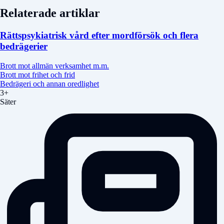
Relaterade artiklar
Rättspsykiatrisk vård efter mordförsök och flera
bedrägerier
Brott mot allmän verksamhet m.m.
Brott mot frihet och frid
Bedrägeri och annan oredlighet
3+
Säter