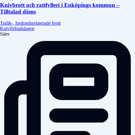
Knivbrott och rattfylleri i Enköpings kommun –
Tilltalad döms
Trafik-, fordondsrelaterade brott
Knivförbudslagen
Säter