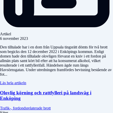
Artikel
6 november 2023
Den tilltalade har i en dom från Uppsala tingsrätt dömts för två brott
som begicks den 12 december 2022 i Enköpings kommun. Enligt
domen hade den tilltalade olovligen förvarat en kniv i ett fordon på
allmän plats samt kört bil efter att ha konsumerat alkohol, vilket
resulterade i ett rattfyllerifall. Händelsen ägde rum längs
Havsörnsgatan. Under utredningen framfördes bevisning bestående av
fot...
Läs hela artikeln
Olovlig körning och rattfylleri på landsväg i
Enköping
Trafik-, fordondsrelaterade brott
Säter