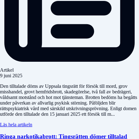
Artikel
9 juni 2025
Den tilltalade döms av Uppsala tingsrätt för försök till mord, grov
misshandel, grovt hemfridsbrott, skadegörelse, två fall av bedrägeri,
våldsamt motstånd och hot mot tjänsteman. Brotten bedöms ha begåtts
under påverkan av allvarlig psykisk störning. Påföljden blir
rättspsykiatrisk vård med särskild utskrivningsprövning. Enligt domen
utförde den tilltalade den 15 januari 2025 ett försök till m...
Läs hela artikeln
Ringa narkotikabrott: Tingsrätten dömer tilltalad