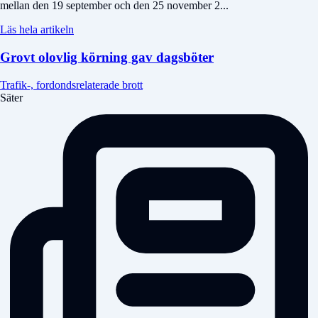
mellan den 19 september och den 25 november 2...
Läs hela artikeln
Grovt olovlig körning gav dagsböter
Trafik-, fordondsrelaterade brott
Säter