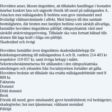
Hovrätten anser, liksom tingsrätten, att tilltalades handlingar i bostaden
innebar konkret fara och utgjorde försök till mord på målsäganden A.
Attacken mot målsäganden B bedöms som grov misshandel med
livsfarligt våldsanvändande i affekt. Med hänsyn till den samlade
brottsligheten, där brotten mot familjen bedöms som särskilt allvarliga,
fastställer hovrätten tingsrättens påföljd: rättspsykiatrisk vård med
särskild utskrivningsprövning. Tilltalade ska vara fortsatt häktad tills
domen fått laga kraft i fråga om påföljd.
Skadestånd och övrigt
Hovrätten fastställer även tingsrättens skadeståndsbelopp för
kränkningsersättning till målsägandena A och B, vardera 214 403 kr
respektive 119 057 kr, samt övriga belopp i målet.
Sekretessbestämmelserna för utlåtanden i den rättspsykiatriska
utredningen och yttranden från Socialstyrelsen fortsätter att gälla.
Hovrätten beslutar att tilltalade ska ersätta målsägandebiträde med 8
809 kr.
Faktaruta
Domstol
Döld domstol
Brott
Försök till mord; grov misshandel; grovt hemfridsbrott; två bedrägerier;
skadegörelse; hot mot tjänsteman; våldsamt motstånd
Påföljd