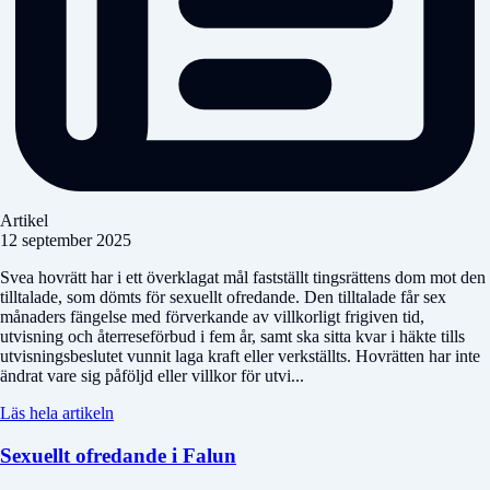
Artikel
12 september 2025
Svea hovrätt har i ett överklagat mål fastställt tingsrättens dom mot den
tilltalade, som dömts för sexuellt ofredande. Den tilltalade får sex
månaders fängelse med förverkande av villkorligt frigiven tid,
utvisning och återreseförbud i fem år, samt ska sitta kvar i häkte tills
utvisningsbeslutet vunnit laga kraft eller verkställts. Hovrätten har inte
ändrat vare sig påföljd eller villkor för utvi...
Läs hela artikeln
Sexuellt ofredande i Falun