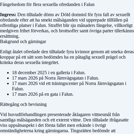
Fängelsedom för flera sexuella ofredanden i Falun
Ingress:
Den tilltalade döms av
Döld domstol
för fyra fall av sexuellt
ofredande efter att ha smekt målsäganden vid upprepade tillfällen på
offentliga platser i Falun. Straffet blir sju månaders fängelse, villkorligt
medgiven frihet förverkas, och brottsoffer samt övriga parter tillerkänns
ersättning.
Bakgrund och gärningar
Enligt åtalet ofredade den tilltalade fyra kvinnor genom att smeka deras
kroppar på ett sätt som bedömdes ha en påtaglig sexuell prägel och
kränka deras sexuella integritet.
18 december 2025 i en galleria i Falun.
17 mars 2026 på Norra Järnvägsgatan i Falun.
17 mars 2026 vid ett träningscenter på Norra Järnvägsgatan i
Falun.
17 mars 2026 på en gata i Falun.
Rättegång och bevisning
Vid huvudförhandlingen presenterade åklagaren vittnesmål från
samtliga målsäganden och ett externt vittne. Den tilltalade ifrågasatte
viss uppsåtsaspekt i det första fallet men erkände i övrigt
omständigheterna kring gärningarna. Tingsrätten bedömde att