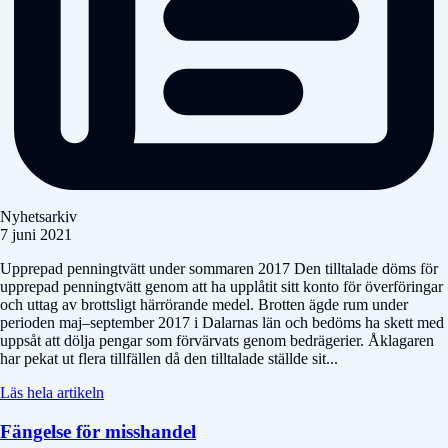
Nyhetsarkiv
7 juni 2021
Upprepad penningtvätt under sommaren 2017 Den tilltalade döms för
upprepad penningtvätt genom att ha upplåtit sitt konto för överföringar
och uttag av brottsligt härrörande medel. Brotten ägde rum under
perioden maj–september 2017 i Dalarnas län och bedöms ha skett med
uppsåt att dölja pengar som förvärvats genom bedrägerier. Åklagaren
har pekat ut flera tillfällen då den tilltalade ställde sit...
Läs hela artikeln
Fängelse för misshandel