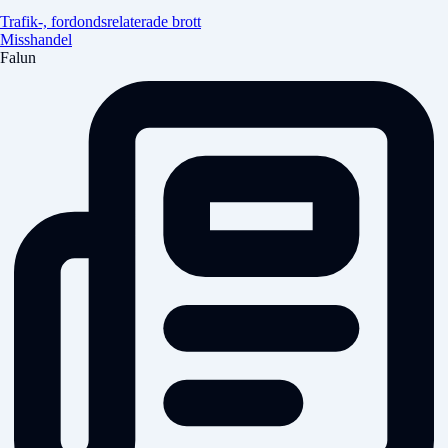
Trafik-, fordondsrelaterade brott
Misshandel
Falun