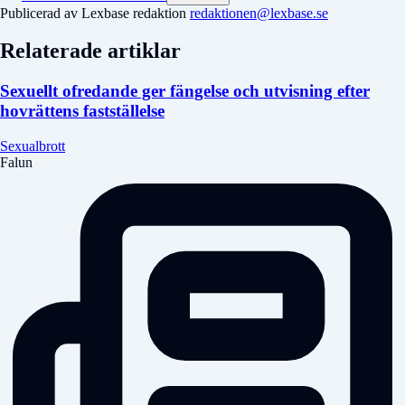
Publicerad av Lexbase redaktion
redaktionen@lexbase.se
Relaterade artiklar
Sexuellt ofredande ger fängelse och utvisning efter
hovrättens fastställelse
Sexualbrott
Falun