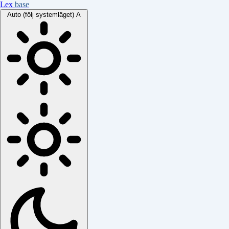
Lex
base
Auto (följ systemläget)
A