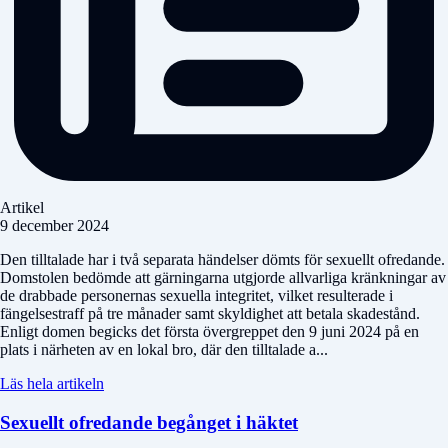
Artikel
9 december 2024
Den tilltalade har i två separata händelser dömts för sexuellt ofredande.
Domstolen bedömde att gärningarna utgjorde allvarliga kränkningar av
de drabbade personernas sexuella integritet, vilket resulterade i
fängelsestraff på tre månader samt skyldighet att betala skadestånd.
Enligt domen begicks det första övergreppet den 9 juni 2024 på en
plats i närheten av en lokal bro, där den tilltalade a...
Läs hela artikeln
Sexuellt ofredande begånget i häktet