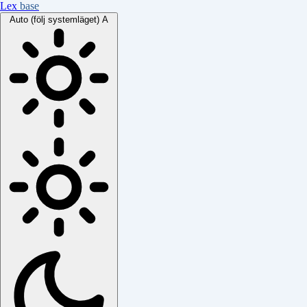
Lex
base
Auto (följ systemläget)
A