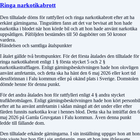
Ringa narkotikabrott
Den tilltalade döms för rattfylleri och ringa narkotikabrott efter att ha
erkänt gärningarna. Tingsrätten fann att det var bevisat att hon hade
narkotika i blodet när hon körde bil och att hon hade använt narkotika
uppsåtligen. Påföljden bestämdes till 50 dagsböter om 50 kronor
vardera.
Händelsen och samtliga åtalspunkter
I åtalet gällde två brottspunkter. För det första åtalades den tilltalade för
ringa narkotikabrott enligt 1 § första stycket 5 och 2 §
narkotikastrafflagen. Enligt gärningsbeskrivningen hade hon olovligen
använt amfetamin, och detta ska ha hänt den 6 maj 2026 eller kort tid
dessförinnan i Falu kommun eller på okänd plats i Sverige. Domstolen
dömde henne för denna punkt.
För det andra åtalades hon för rattfylleri enligt 4 § andra stycket
trafikbrottslagen. Enligt gärningsbeskrivningen hade hon kört personbil
efter att ha använt amfetamin i sådan mängd att det under eller efter
färden funnits narkotika kvar i hennes blod. Detta ska ha inträffat den 6
maj 2026 på Gamla Gruvgatan i Falu kommun. Även denna punkt
ledde till fällande dom.
Den tilltalade erkände gärningarna. I sin inställning uppgav hon att hon
inte visste hur hon fått i sig amfetamin, men att hon inte ifrågasatte