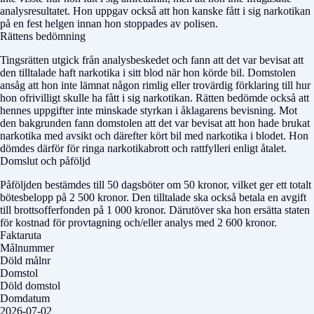
analysresultatet. Hon uppgav också att hon kanske fått i sig narkotikan
på en fest helgen innan hon stoppades av polisen.
Rättens bedömning
Tingsrätten utgick från analysbeskedet och fann att det var bevisat att
den tilltalade haft narkotika i sitt blod när hon körde bil. Domstolen
ansåg att hon inte lämnat någon rimlig eller trovärdig förklaring till hur
hon ofrivilligt skulle ha fått i sig narkotikan. Rätten bedömde också att
hennes uppgifter inte minskade styrkan i åklagarens bevisning. Mot
den bakgrunden fann domstolen att det var bevisat att hon hade brukat
narkotika med avsikt och därefter kört bil med narkotika i blodet. Hon
dömdes därför för ringa narkotikabrott och rattfylleri enligt åtalet.
Domslut och påföljd
Påföljden bestämdes till 50 dagsböter om 50 kronor, vilket ger ett totalt
bötesbelopp på 2 500 kronor. Den tilltalade ska också betala en avgift
till brottsofferfonden på 1 000 kronor. Därutöver ska hon ersätta staten
för kostnad för provtagning och/eller analys med 2 600 kronor.
Faktaruta
Målnummer
Döld målnr
Domstol
Döld domstol
Domdatum
2026-07-02