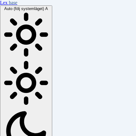
Lex
base
Auto (följ systemläget)
A