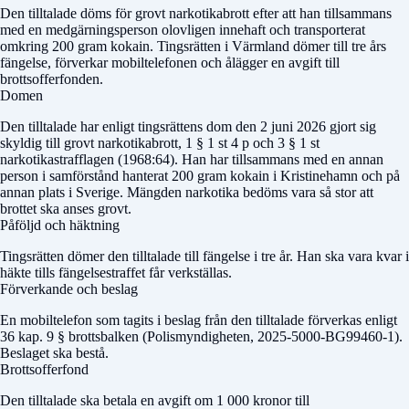
Den tilltalade döms för grovt narkotikabrott efter att han tillsammans
med en medgärningsperson olovligen innehaft och transporterat
omkring 200 gram kokain. Tingsrätten i Värmland dömer till tre års
fängelse, förverkar mobiltelefonen och ålägger en avgift till
brottsofferfonden.
Domen
Den tilltalade har enligt tingsrättens dom den 2 juni 2026 gjort sig
skyldig till grovt narkotikabrott, 1 § 1 st 4 p och 3 § 1 st
narkotikastrafflagen (1968:64). Han har tillsammans med en annan
person i samförstånd hanterat 200 gram kokain i Kristinehamn och på
annan plats i Sverige. Mängden narkotika bedöms vara så stor att
brottet ska anses grovt.
Påföljd och häktning
Tingsrätten dömer den tilltalade till fängelse i tre år. Han ska vara kvar i
häkte tills fängelsestraffet får verkställas.
Förverkande och beslag
En mobiltelefon som tagits i beslag från den tilltalade förverkas enligt
36 kap. 9 § brottsbalken (Polismyndigheten, 2025-5000-BG99460-1).
Beslaget ska bestå.
Brottsofferfond
Den tilltalade ska betala en avgift om 1 000 kronor till