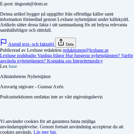
E-post: tingsratt@dom.se
Denna artikel bygger på uppgifter från offentliga källor samt
information förmedlad genom Lexbase nyhetstjänst under källskydd.
Artikeln sätter dessa fakta i sitt sammanhang för att belysa relevanta
samhällsfrågor och rättsfall.
Anmäl text- och faktafel
Dela
Publicerad av Lexbase redaktion
redaktionen@lexbase.se
Lexbase poddradio
Vanliga frågor
Hur fungerar nyhetstjänsten?
Varför
använda nyhetstjänsten?
Kontakta oss
Integritetspolicy
Lex
base
Allmänhetens Nyhetstjänst
Ansvarig utgivare - Gunnar Axén
Podcastsektionen omfattas inte av vårt utgivningsbevis
Vi använder cookies för att garantera bästa möjliga
användarupplevelse. Genom fortsatt användning accepterar du att
cookies används.
Läs mer här.