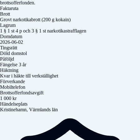
brottsofferfonden.
Faktaruta
Brott
Grovt narkotikabrott (200 g kokain)
Lagrum
1 § 1 st 4 p och 3 § 1 st narkotikastrafflagen
Domdatum
2026-06-02
Tingsrätt
Döld domstol
Påföljd
Fängelse 3 år
Häktning
Kvar i häkte till verkställighet
Förverkande
Mobiltelefon
Brottsofferfondsavgift
1 000 kr
Händelseplats
Kristinehamn, Värmlands län