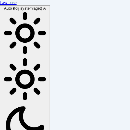
Lex
base
Auto (följ systemläget)
A