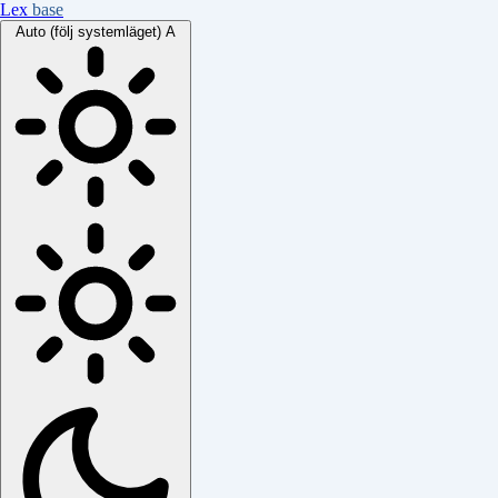
Lex
base
Auto (följ systemläget)
A