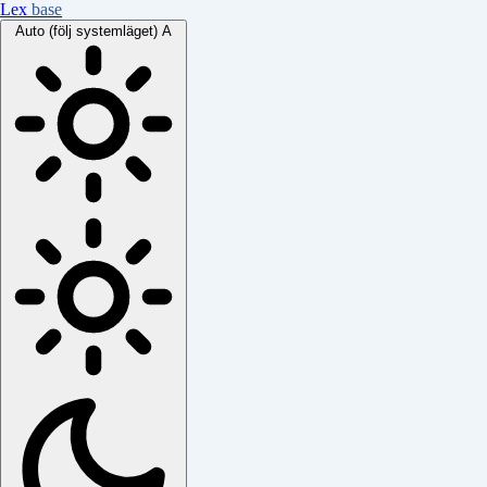
Lex
base
Auto (följ systemläget)
A