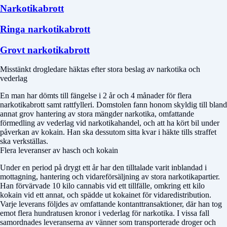
Narkotikabrott
Ringa narkotikabrott
Grovt narkotikabrott
Misstänkt drogledare häktas efter stora beslag av narkotika och
vederlag
En man har dömts till fängelse i 2 år och 4 månader för flera
narkotikabrott samt rattfylleri. Domstolen fann honom skyldig till bland
annat grov hantering av stora mängder narkotika, omfattande
förmedling av vederlag vid narkotikahandel, och att ha kört bil under
påverkan av kokain. Han ska dessutom sitta kvar i häkte tills straffet
ska verkställas.
Flera leveranser av hasch och kokain
Under en period på drygt ett år har den tilltalade varit inblandad i
mottagning, hantering och vidareförsäljning av stora narkotikapartier.
Han förvärvade 10 kilo cannabis vid ett tillfälle, omkring ett kilo
kokain vid ett annat, och spädde ut kokainet för vidaredistribution.
Varje leverans följdes av omfattande kontanttransaktioner, där han tog
emot flera hundratusen kronor i vederlag för narkotika. I vissa fall
samordnades leveranserna av vänner som transporterade droger och