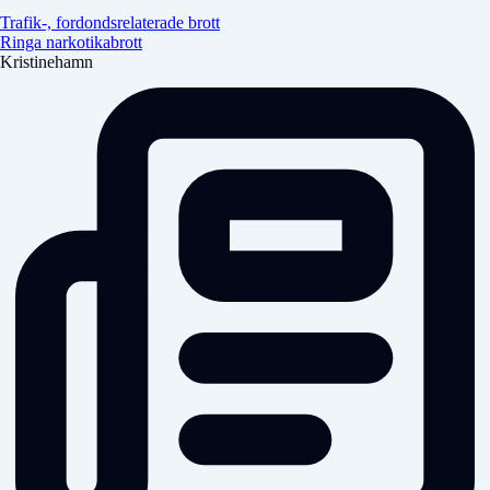
Trafik-, fordondsrelaterade brott
Ringa narkotikabrott
Kristinehamn