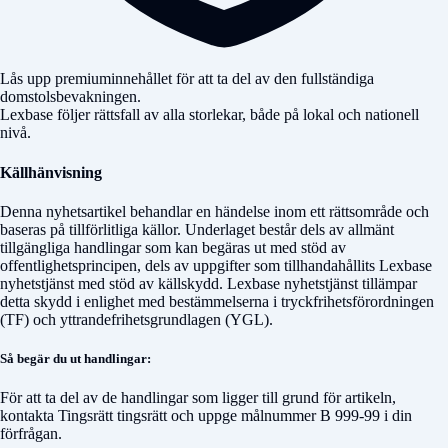
Lås upp premiuminnehållet för att ta del av den fullständiga
domstolsbevakningen.
Lexbase följer rättsfall av alla storlekar, både på lokal och nationell
nivå.
Källhänvisning
Denna nyhetsartikel behandlar en händelse inom ett rättsområde och
baseras på tillförlitliga källor. Underlaget består dels av allmänt
tillgängliga handlingar som kan begäras ut med stöd av
offentlighetsprincipen, dels av uppgifter som tillhandahållits Lexbase
nyhetstjänst med stöd av källskydd. Lexbase nyhetstjänst tillämpar
detta skydd i enlighet med bestämmelserna i tryckfrihetsförordningen
(TF) och yttrandefrihetsgrundlagen (YGL).
Så begär du ut handlingar:
För att ta del av de handlingar som ligger till grund för artikeln,
kontakta
Tingsrätt tingsrätt
och uppge målnummer
B 999-99
i din
förfrågan.