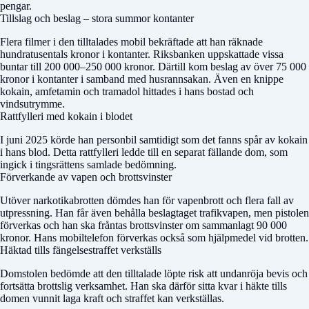
pengar.
Tillslag och beslag – stora summor kontanter
Flera filmer i den tilltalades mobil bekräftade att han räknade
hundratusentals kronor i kontanter. Riksbanken uppskattade vissa
buntar till 200 000–250 000 kronor. Därtill kom beslag av över 75 000
kronor i kontanter i samband med husrannsakan. Även en knippe
kokain, amfetamin och tramadol hittades i hans bostad och
vindsutrymme.
Rattfylleri med kokain i blodet
I juni 2025 körde han personbil samtidigt som det fanns spår av kokain
i hans blod. Detta rattfylleri ledde till en separat fällande dom, som
ingick i tingsrättens samlade bedömning.
Förverkande av vapen och brottsvinster
Utöver narkotikabrotten dömdes han för vapenbrott och flera fall av
utpressning. Han får även behålla beslagtaget trafikvapen, men pistolen
förverkas och han ska fråntas brottsvinster om sammanlagt 90 000
kronor. Hans mobiltelefon förverkas också som hjälpmedel vid brotten.
Häktad tills fängelsestraffet verkställs
Domstolen bedömde att den tilltalade löpte risk att undanröja bevis och
fortsätta brottslig verksamhet. Han ska därför sitta kvar i häkte tills
domen vunnit laga kraft och straffet kan verkställas.