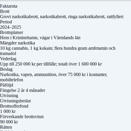
Faktaruta
Brott
Grovt narkotikabrott, narkotikabrott, ringa narkotikabrott, rattfylleri
Period
2024–2025
Brottsplatser
Hem i Kristinehamn, vägar i Värmlands län
Mängder narkotika
10 kg cannabis, 1 kg kokain; flera hundra gram amfetamin och
tramadol
Vederlag
Upp till 250 000 kr per tillfälle; totalt över 1 600 000 kr
Beslag
Narkotika, vapen, ammunition, över 75 000 kr i kontanter,
mobiltelefon
Påföljd
Fängelse 2 år 4 månader
Utvisning
Utvisningsbeslut
Brottsofferfond
1 000 kr
Förverkande brottsvinst
90 000 kr
Rätten