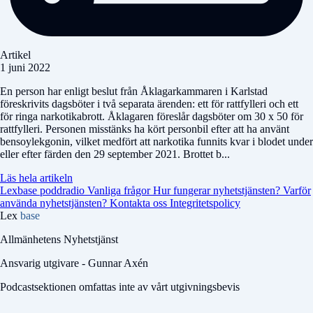
Artikel
1 juni 2022
En person har enligt beslut från Åklagarkammaren i Karlstad
föreskrivits dagsböter i två separata ärenden: ett för rattfylleri och ett
för ringa narkotikabrott. Åklagaren föreslår dagsböter om 30 x 50 för
rattfylleri. Personen misstänks ha kört personbil efter att ha använt
bensoylekgonin, vilket medfört att narkotika funnits kvar i blodet under
eller efter färden den 29 september 2021. Brottet b...
Läs hela artikeln
Lexbase poddradio
Vanliga frågor
Hur fungerar nyhetstjänsten?
Varför
använda nyhetstjänsten?
Kontakta oss
Integritetspolicy
Lex
base
Allmänhetens Nyhetstjänst
Ansvarig utgivare - Gunnar Axén
Podcastsektionen omfattas inte av vårt utgivningsbevis