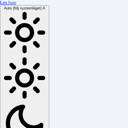
Lex
base
Auto (följ systemläget)
A