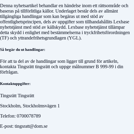
Denna nyhetsartikel behandlar en händelse inom ett rättsområde och
baseras på tillförlitliga källor. Underlaget består dels av allmänt
tillgängliga handlingar som kan begäras ut med stöd av
offentlighetsprincipen, dels av uppgifter som tillhandahållits Lexbase
nyhetstjänst med stöd av källskydd. Lexbase nyhetstjänst tillämpar
detta skydd i enlighet med bestämmelserna i tryckfrihetsförordningen
(TF) och yttrandefrihetsgrundlagen (YGL).
Så begär du ut handlingar:
För att ta del av de handlingar som ligger till grund för artikeln,
kontakta
Tingsrätt tingsrätt
och uppge målnummer
B 999-99
i din
förfrågan.
Kontaktuppgifter:
Tingsrätt Tingsrätt
Stockholm, Stockholmsvägen 1
Telefon: 0700078789
E-post: tingsratt@dom.se