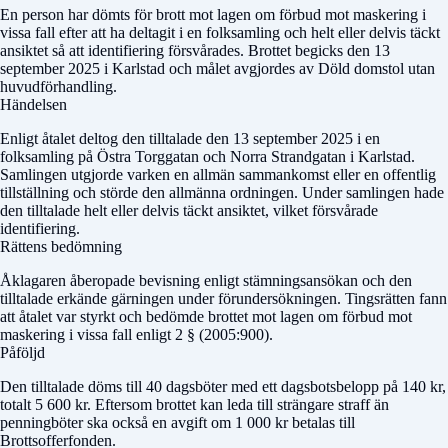
En person har dömts för brott mot lagen om förbud mot maskering i
vissa fall efter att ha deltagit i en folksamling och helt eller delvis täckt
ansiktet så att identifiering försvårades. Brottet begicks den 13
september 2025 i Karlstad och målet avgjordes av
Döld domstol
utan
huvudförhandling.
Händelsen
Enligt åtalet deltog den tilltalade den 13 september 2025 i en
folksamling på Östra Torggatan och Norra Strandgatan i Karlstad.
Samlingen utgjorde varken en allmän sammankomst eller en offentlig
tillställning och störde den allmänna ordningen. Under samlingen hade
den tilltalade helt eller delvis täckt ansiktet, vilket försvårade
identifiering.
Rättens bedömning
Åklagaren åberopade bevisning enligt stämningsansökan och den
tilltalade erkände gärningen under förundersökningen. Tingsrätten fann
att åtalet var styrkt och bedömde brottet mot lagen om förbud mot
maskering i vissa fall enligt 2 § (2005:900).
Påföljd
Den tilltalade döms till 40 dagsböter med ett dagsbotsbelopp på 140 kr,
totalt 5 600 kr. Eftersom brottet kan leda till strängare straff än
penningböter ska också en avgift om 1 000 kr betalas till
Brottsofferfonden.