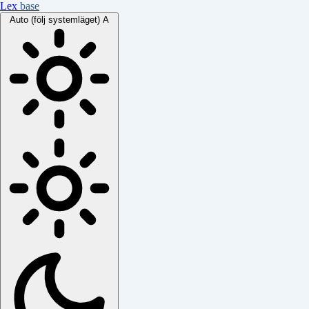
Lex
base
Auto (följ systemläget)
A