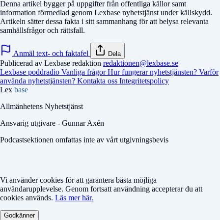
Denna artikel bygger på uppgifter från offentliga källor samt
information förmedlad genom Lexbase nyhetstjänst under källskydd.
Artikeln sätter dessa fakta i sitt sammanhang för att belysa relevanta
samhällsfrågor och rättsfall.
Anmäl text- och faktafel
Dela
Publicerad av Lexbase redaktion
redaktionen@lexbase.se
Lexbase poddradio
Vanliga frågor
Hur fungerar nyhetstjänsten?
Varför
använda nyhetstjänsten?
Kontakta oss
Integritetspolicy
Lex
base
Allmänhetens Nyhetstjänst
Ansvarig utgivare - Gunnar Axén
Podcastsektionen omfattas inte av vårt utgivningsbevis
Vi använder cookies för att garantera bästa möjliga
användarupplevelse. Genom fortsatt användning accepterar du att
cookies används.
Läs mer här.
Godkänner