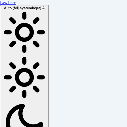
Lex
base
Auto (följ systemläget)
A