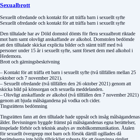
Sexualbrott
Sexuellt ofredande och kontakt för att träffa barn i sexuellt syfte
Sexuellt ofredande och kontakt för att träffa barn i sexuellt syfte
Den tilltalade har av
Döld domstol
dömts för flera sexualbrott riktade
mot barn samt olovligt anskaffande av alkohol. Domstolen bedömde
att den tilltalade skickat explicita bilder och stämt träff med två
personer under 15 år i sexuellt syfte, samt försett dem med alkohol i
Hedemora.
Brott och gärningsbeskrivning
– Kontakt för att träffa ett barn i sexuellt syfte (två tillfällen mellan 25
oktober och 7 november 2021).
– Sexuellt ofredande (två tillfällen den 26 oktober 2021) genom att
skicka bild på könsorgan och sexuella meddelanden.
– Olovligt anskaffande av alkohol (två tillfällen den 7 november 2021)
genom att bjuda målsägandena på vodka och cider.
Tingsrättens bedömning
Tingsrätten fann att den tilltalade hade uppsåt och insåg målsägandenas
ålder. Bevisningen byggde främst på målsägandenas egna berättelser,
inspelade förhör och teknisk analys av mobilkommunikation. Åtalen
för sexuellt övergrepp mot barn och försök därtill ogillades då
berättelserna inte hölls tillräckligt robusta för att övervinna rimligt