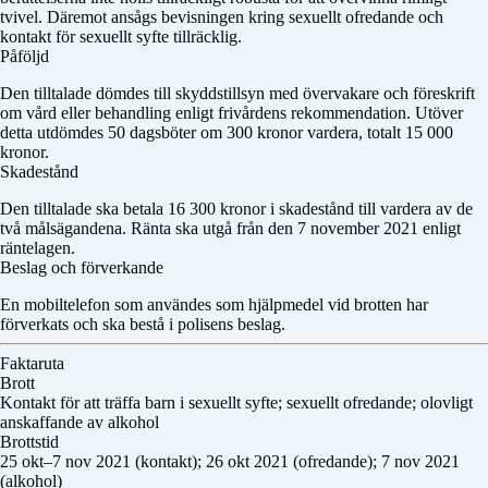
tvivel. Däremot ansågs bevisningen kring sexuellt ofredande och
kontakt för sexuellt syfte tillräcklig.
Påföljd
Den tilltalade dömdes till skyddstillsyn med övervakare och föreskrift
om vård eller behandling enligt frivårdens rekommendation. Utöver
detta utdömdes 50 dagsböter om 300 kronor vardera, totalt 15 000
kronor.
Skadestånd
Den tilltalade ska betala 16 300 kronor i skadestånd till vardera av de
två målsägandena. Ränta ska utgå från den 7 november 2021 enligt
räntelagen.
Beslag och förverkande
En mobiltelefon som användes som hjälpmedel vid brotten har
förverkats och ska bestå i polisens beslag.
Faktaruta
Brott
Kontakt för att träffa barn i sexuellt syfte; sexuellt ofredande; olovligt
anskaffande av alkohol
Brottstid
25 okt–7 nov 2021 (kontakt); 26 okt 2021 (ofredande); 7 nov 2021
(alkohol)