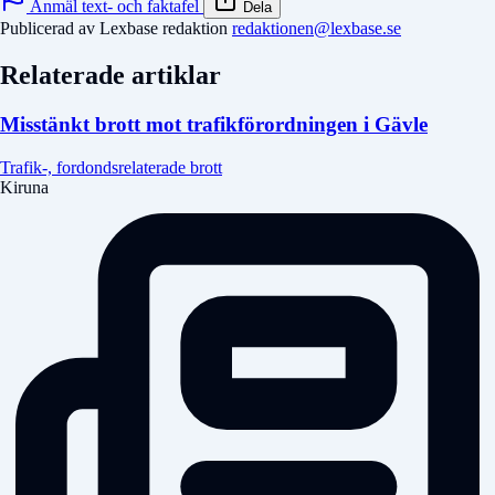
Anmäl text- och faktafel
Dela
Publicerad av Lexbase redaktion
redaktionen@lexbase.se
Relaterade artiklar
Misstänkt brott mot trafikförordningen i Gävle
Trafik-, fordondsrelaterade brott
Kiruna