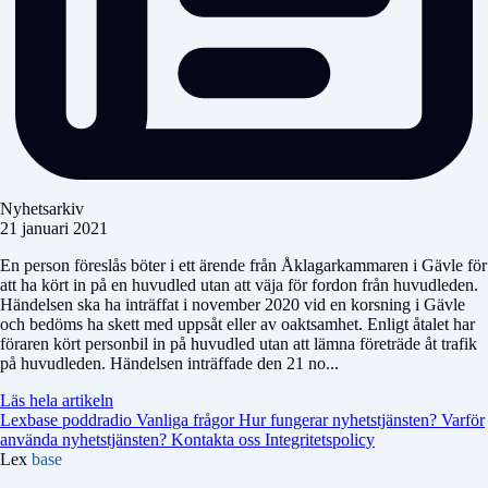
Nyhetsarkiv
21 januari 2021
En person föreslås böter i ett ärende från Åklagarkammaren i Gävle för
att ha kört in på en huvudled utan att väja för fordon från huvudleden.
Händelsen ska ha inträffat i november 2020 vid en korsning i Gävle
och bedöms ha skett med uppsåt eller av oaktsamhet. Enligt åtalet har
föraren kört personbil in på huvudled utan att lämna företräde åt trafik
på huvudleden. Händelsen inträffade den 21 no...
Läs hela artikeln
Lexbase poddradio
Vanliga frågor
Hur fungerar nyhetstjänsten?
Varför
använda nyhetstjänsten?
Kontakta oss
Integritetspolicy
Lex
base