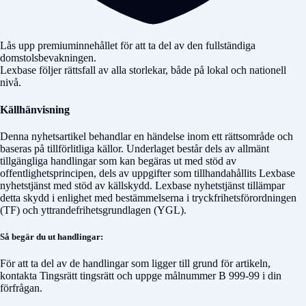
Lås upp premiuminnehållet för att ta del av den fullständiga
domstolsbevakningen.
Lexbase följer rättsfall av alla storlekar, både på lokal och nationell
nivå.
Källhänvisning
Denna nyhetsartikel behandlar en händelse inom ett rättsområde och
baseras på tillförlitliga källor. Underlaget består dels av allmänt
tillgängliga handlingar som kan begäras ut med stöd av
offentlighetsprincipen, dels av uppgifter som tillhandahållits Lexbase
nyhetstjänst med stöd av källskydd. Lexbase nyhetstjänst tillämpar
detta skydd i enlighet med bestämmelserna i tryckfrihetsförordningen
(TF) och yttrandefrihetsgrundlagen (YGL).
Så begär du ut handlingar:
För att ta del av de handlingar som ligger till grund för artikeln,
kontakta
Tingsrätt tingsrätt
och uppge målnummer
B 999-99
i din
förfrågan.