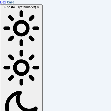
Lex
base
Auto (följ systemläget)
A