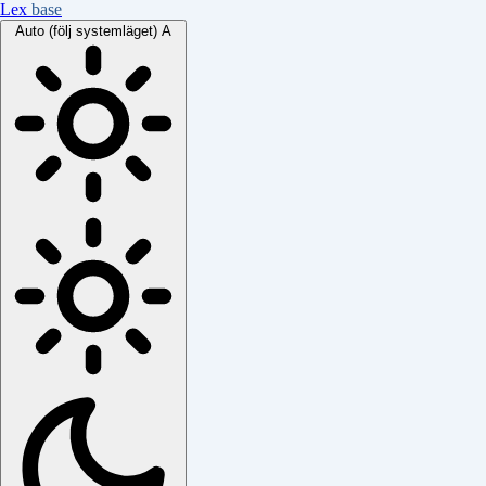
Lex
base
Auto (följ systemläget)
A