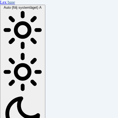
Lex
base
Auto (följ systemläget)
A