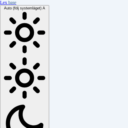
Lex
base
Auto (följ systemläget)
A