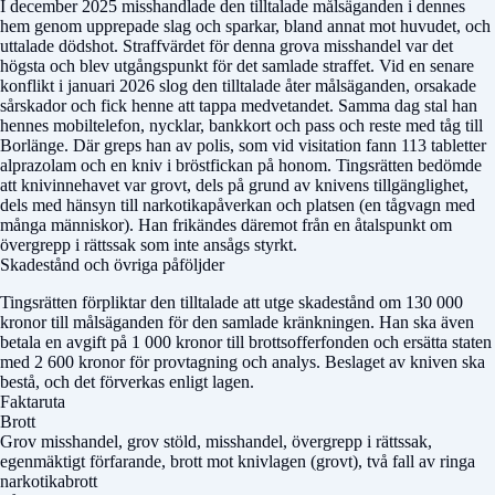
I december 2025 misshandlade den tilltalade målsäganden i dennes
hem genom upprepade slag och sparkar, bland annat mot huvudet, och
uttalade dödshot. Straffvärdet för denna grova misshandel var det
högsta och blev utgångspunkt för det samlade straffet. Vid en senare
konflikt i januari 2026 slog den tilltalade åter målsäganden, orsakade
sårskador och fick henne att tappa medvetandet. Samma dag stal han
hennes mobiltelefon, nycklar, bankkort och pass och reste med tåg till
Borlänge. Där greps han av polis, som vid visitation fann 113 tabletter
alprazolam och en kniv i bröstfickan på honom. Tingsrätten bedömde
att knivinnehavet var grovt, dels på grund av knivens tillgänglighet,
dels med hänsyn till narkotikapåverkan och platsen (en tågvagn med
många människor). Han frikändes däremot från en åtalspunkt om
övergrepp i rättssak som inte ansågs styrkt.
Skadestånd och övriga påföljder
Tingsrätten förpliktar den tilltalade att utge skadestånd om 130 000
kronor till målsäganden för den samlade kränkningen. Han ska även
betala en avgift på 1 000 kronor till brottsofferfonden och ersätta staten
med 2 600 kronor för provtagning och analys. Beslaget av kniven ska
bestå, och det förverkas enligt lagen.
Faktaruta
Brott
Grov misshandel, grov stöld, misshandel, övergrepp i rättssak,
egenmäktigt förfarande, brott mot knivlagen (grovt), två fall av ringa
narkotikabrott