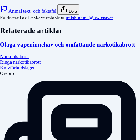
Anmäl text- och faktafel
Dela
Publicerad av Lexbase redaktion
redaktionen@lexbase.se
Relaterade artiklar
Olaga vapeninnehav och omfattande narkotikabrott
Narkotikabrott
Ringa narkotikabrott
Knivförbudslagen
Örebro