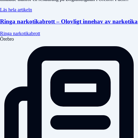
Läs hela artikeln
Ringa narkotikabrott – Olovligt innehav av narkotika
Ringa narkotikabrott
Örebro