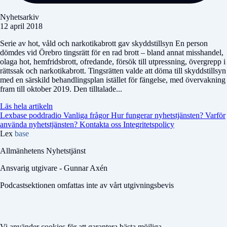
Nyhetsarkiv
12 april 2018
Serie av hot, våld och narkotikabrott gav skyddstillsyn En person
dömdes vid Örebro tingsrätt för en rad brott – bland annat misshandel,
olaga hot, hemfridsbrott, ofredande, försök till utpressning, övergrepp i
rättssak och narkotikabrott. Tingsrätten valde att döma till skyddstillsyn
med en särskild behandlingsplan istället för fängelse, med övervakning
fram till oktober 2019. Den tilltalade...
Läs hela artikeln
Lexbase poddradio
Vanliga frågor
Hur fungerar nyhetstjänsten?
Varför
använda nyhetstjänsten?
Kontakta oss
Integritetspolicy
Lex
base
Allmänhetens Nyhetstjänst
Ansvarig utgivare - Gunnar Axén
Podcastsektionen omfattas inte av vårt utgivningsbevis
Vi använder cookies för att garantera bästa möjliga