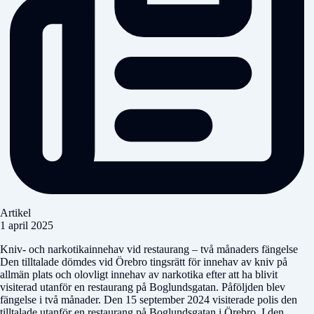
Artikel
1 april 2025
Kniv- och narkotikainnehav vid restaurang – två månaders fängelse
Den tilltalade dömdes vid Örebro tingsrätt för innehav av kniv på
allmän plats och olovligt innehav av narkotika efter att ha blivit
visiterad utanför en restaurang på Boglundsgatan. Påföljden blev
fängelse i två månader. Den 15 september 2024 visiterade polis den
tilltalade utanför en restaurang på Boglundsgatan i Örebro. I den...