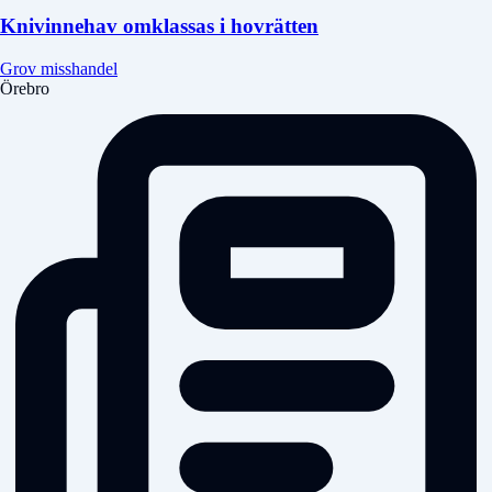
Knivinnehav omklassas i hovrätten
Grov misshandel
Örebro