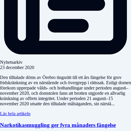
Nyhetsarkiv
23 december 2020
Den tilltalade döms av Örebro tingsrätt till ett års fängelse för grov
fridskränkning av en närstående och övergrepp i rättssak. Enligt domen
förekom upprepade vålds- och hothandlingar under perioden augusti–
november 2020, och domstolen fann att brotten utgjorde en allvarlig
kränkning av offrets integritet. Under perioden 21 augusti–15
november 2020 utsatte den tilltalade målsäganden, sin närstå...
Läs hela artikeln
Narkotikasmuggling ger fyra månaders fängelse