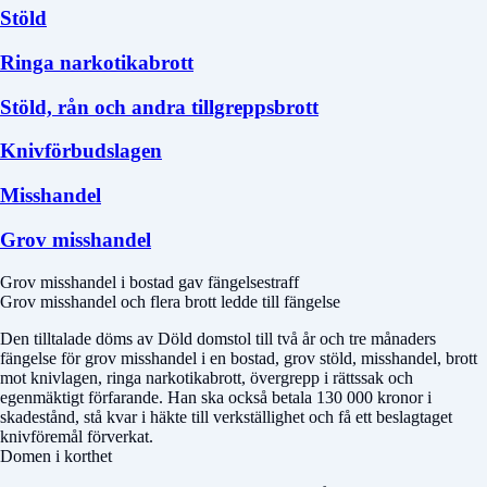
Stöld
Ringa narkotikabrott
Stöld, rån och andra tillgreppsbrott
Knivförbudslagen
Misshandel
Grov misshandel
Grov misshandel i bostad gav fängelsestraff
Grov misshandel och flera brott ledde till fängelse
Den tilltalade döms av
Döld domstol
till två år och tre månaders
fängelse för grov misshandel i en bostad, grov stöld, misshandel, brott
mot knivlagen, ringa narkotikabrott, övergrepp i rättssak och
egenmäktigt förfarande. Han ska också betala 130 000 kronor i
skadestånd, stå kvar i häkte till verkställighet och få ett beslagtaget
knivföremål förverkat.
Domen i korthet