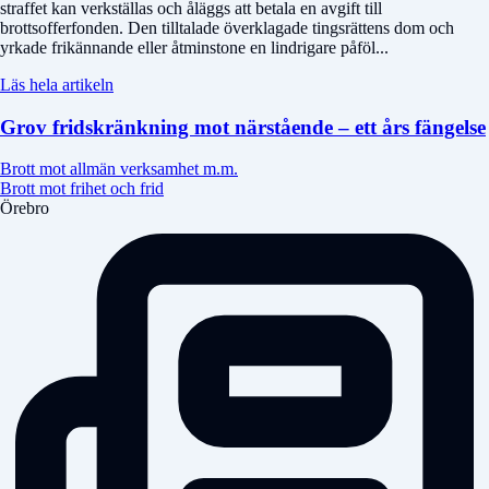
straffet kan verkställas och åläggs att betala en avgift till
brottsofferfonden. Den tilltalade överklagade tingsrättens dom och
yrkade frikännande eller åtminstone en lindrigare påföl...
Läs hela artikeln
Grov fridskränkning mot närstående – ett års fängelse
Brott mot allmän verksamhet m.m.
Brott mot frihet och frid
Örebro