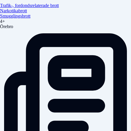
Trafik-, fordondsrelaterade brott
Narkotikabrott
Smugglingsbrott
4+
Örebro