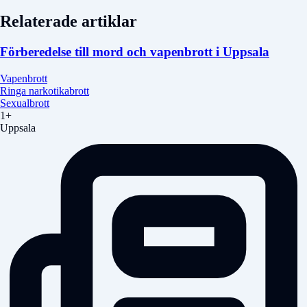
Relaterade artiklar
Förberedelse till mord och vapenbrott i Uppsala
Vapenbrott
Ringa narkotikabrott
Sexualbrott
1+
Uppsala