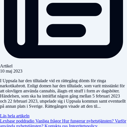
Artikel
10 maj 2023
I Uppsala har den tilltalade vid en rättegång dömts för ringa
narkotikabrott. Enligt domen har den tilltalade, som varit misstänkt för
att olovligen använda cannabis, ålagts ett straff i form av dagsböter.
Händelsen, som ska ha inträffat någon gång mellan 5 februari 2023
och 22 februari 2023, utspelade sig i Uppsala kommun samt eventuellt
på annan plats i Sverige. Rättegången visade att den til...
Läs hela artikeln
Lexbase poddradio
Vanliga frågor
Hur fungerar nyhetstjänsten?
Varför
använda nyhetstjänsten?
Kontakta oss
Integritetspolicy