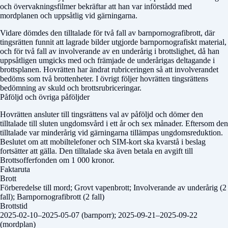
och övervakningsfilmer bekräftar att han var införstådd med
mordplanen och uppsåtlig vid gärningarna.
Vidare dömdes den tilltalade för två fall av barnpornografibrott, där
tingsrätten funnit att lagrade bilder utgjorde barnpornografiskt material,
och för två fall av involverande av en underårig i brottslighet, då han
uppsåtligen umgicks med och främjade de underårigas deltagande i
brottsplanen. Hovrätten har ändrat rubriceringen så att involverandet
bedöms som två brottenheter. I övrigt följer hovrätten tingsrättens
bedömning av skuld och brottsrubriceringar.
Påföljd och övriga påföljder
Hovrätten ansluter till tingsrättens val av påföljd och dömer den
tilltalade till sluten ungdomsvård i ett år och sex månader. Eftersom den
tilltalade var minderårig vid gärningarna tillämpas ungdomsreduktion.
Beslutet om att mobiltelefoner och SIM-kort ska kvarstå i beslag
fortsätter att gälla. Den tilltalade ska även betala en avgift till
Brottsofferfonden om 1 000 kronor.
Faktaruta
Brott
Förberedelse till mord; Grovt vapenbrott; Involverande av underårig (2
fall); Barnpornografibrott (2 fall)
Brottstid
2025-02-10–2025-05-07 (barnporr); 2025-09-21–2025-09-22
(mordplan)