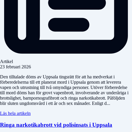
Artikel
23 februari 2026
Den tilltalade döms av Uppsala tingsrätt för att ha medverkat i
förberedelserna till ett planerat mord i Uppsala genom att leverera
vapen och utrustning till två omyndiga personer. Utöver förberedelse
till mord döms han för grovt vapenbrott, involverande av underåriga i
brottslighet, barnpornografibrott och ringa narkotikabrott. Påföljden
blir sluten ungdomsvård i ett år och sex månader. Enligt d...
Läs hela artikeln
Ringa narkotikabrott vid polisinsats i Uppsala