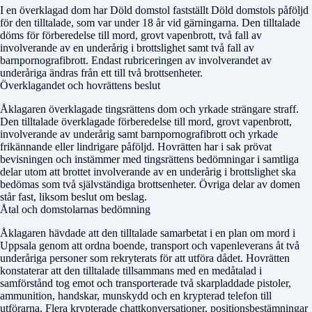
I en överklagad dom har
Döld domstol
fastställt
Döld domstol
s påföljd
för den tilltalade, som var under 18 år vid gärningarna. Den tilltalade
döms för förberedelse till mord, grovt vapenbrott, två fall av
involverande av en underårig i brottslighet samt två fall av
barnpornografibrott. Endast rubriceringen av involverandet av
underåriga ändras från ett till två brottsenheter.
Överklagandet och hovrättens beslut
Åklagaren överklagade tingsrättens dom och yrkade strängare straff.
Den tilltalade överklagade förberedelse till mord, grovt vapenbrott,
involverande av underårig samt barnpornografibrott och yrkade
frikännande eller lindrigare påföljd. Hovrätten har i sak prövat
bevisningen och instämmer med tingsrättens bedömningar i samtliga
delar utom att brottet involverande av en underårig i brottslighet ska
bedömas som två självständiga brottsenheter. Övriga delar av domen
står fast, liksom beslut om beslag.
Åtal och domstolarnas bedömning
Åklagaren hävdade att den tilltalade samarbetat i en plan om mord i
Uppsala genom att ordna boende, transport och vapenleverans åt två
underåriga personer som rekryterats för att utföra dådet. Hovrätten
konstaterar att den tilltalade tillsammans med en medåtalad i
samförstånd tog emot och transporterade två skarpladdade pistoler,
ammunition, handskar, munskydd och en krypterad telefon till
utförarna. Flera krypterade chattkonversationer, positionsbestämningar