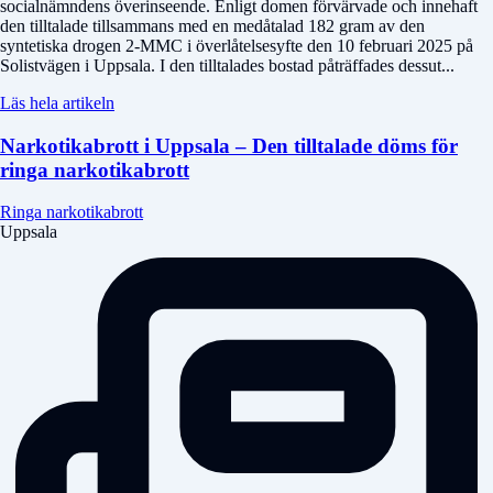
socialnämndens överinseende. Enligt domen förvärvade och innehaft
den tilltalade tillsammans med en medåtalad 182 gram av den
syntetiska drogen 2-MMC i överlåtelsesyfte den 10 februari 2025 på
Solistvägen i Uppsala. I den tilltalades bostad påträffades dessut...
Läs hela artikeln
Narkotikabrott i Uppsala – Den tilltalade döms för
ringa narkotikabrott
Ringa narkotikabrott
Uppsala