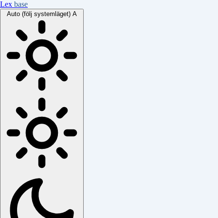
Lex
base
Auto (följ systemläget)
A