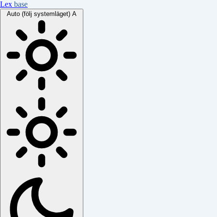
Lex
base
Auto (följ systemläget)
A