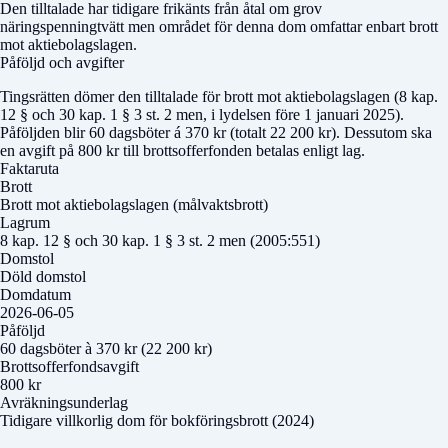
Den tilltalade har tidigare frikänts från åtal om grov
näringspenningtvätt men området för denna dom omfattar enbart brott
mot aktiebolagslagen.
Påföljd och avgifter
Tingsrätten dömer den tilltalade för brott mot aktiebolagslagen (8 kap.
12 § och 30 kap. 1 § 3 st. 2 men, i lydelsen före 1 januari 2025).
Påföljden blir 60 dagsböter á 370 kr (totalt 22 200 kr). Dessutom ska
en avgift på 800 kr till brottsofferfonden betalas enligt lag.
Faktaruta
Brott
Brott mot aktiebolagslagen (målvaktsbrott)
Lagrum
8 kap. 12 § och 30 kap. 1 § 3 st. 2 men (2005:551)
Domstol
Döld domstol
Domdatum
2026-06-05
Påföljd
60 dagsböter à 370 kr (22 200 kr)
Brottsofferfondsavgift
800 kr
Avräkningsunderlag
Tidigare villkorlig dom för bokföringsbrott (2024)