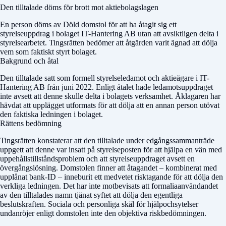
Den tilltalade döms för brott mot aktiebolagslagen
En person döms av
Döld domstol
för att ha åtagit sig ett
styrelseuppdrag i bolaget IT-Hantering AB utan att avsiktligen delta i
styrelsearbetet. Tingsrätten bedömer att åtgärden varit ägnad att dölja
vem som faktiskt styrt bolaget.
Bakgrund och åtal
Den tilltalade satt som formell styrelseledamot och aktieägare i IT-
Hantering AB från juni 2022. Enligt åtalet hade ledamotsuppdraget
inte avsett att denne skulle delta i bolagets verksamhet. Åklagaren har
hävdat att upplägget utformats för att dölja att en annan person utövat
den faktiska ledningen i bolaget.
Rättens bedömning
Tingsrätten konstaterar att den tilltalade under edgångssammanträde
uppgett att denne var insatt på styrelseposten för att hjälpa en vän med
uppehållstillståndsproblem och att styrelseuppdraget avsett en
övergångslösning. Domstolen finner att åtagandet – kombinerat med
upplånat bank-ID – inneburit ett medvetet risktagande för att dölja den
verkliga ledningen. Det har inte motbevisats att formaliaanvändandet
av den tilltalades namn tjänat syftet att dölja den egentliga
beslutskraften. Sociala och personliga skäl för hjälpochsytelser
undanröjer enligt domstolen inte den objektiva riskbedömningen.