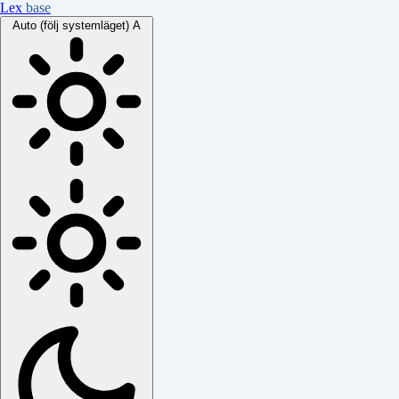
Lex
base
Auto (följ systemläget)
A