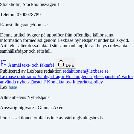
Stockholm, Stockholmsvägen 1
Telefon: 0700078789
E-post: tingsratt@dom.se
Denna artikel bygger på uppgifter från offentliga källor samt
information förmedlad genom Lexbase nyhetstjänst under källskydd.
Artikeln sätter dessa fakta i sitt sammanhang för att belysa relevanta
samhällsfrågor och rättsfall.
Anmäl text- och faktafel
Dela
Publicerad av Lexbase redaktion
redaktionen@lexbase.se
Lexbase poddradio
Vanliga frågor
Hur fungerar nyhetstjänsten?
Varför
använda nyhetstjänsten?
Kontakta oss
Integritetspolicy
Lex
base
Allmänhetens Nyhetstjänst
Ansvarig utgivare - Gunnar Axén
Podcastsektionen omfattas inte av vårt utgivningsbevis