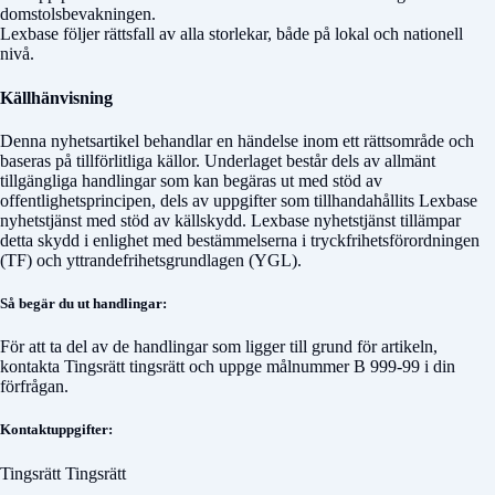
domstolsbevakningen.
Lexbase följer rättsfall av alla storlekar, både på lokal och nationell
nivå.
Källhänvisning
Denna nyhetsartikel behandlar en händelse inom ett rättsområde och
baseras på tillförlitliga källor. Underlaget består dels av allmänt
tillgängliga handlingar som kan begäras ut med stöd av
offentlighetsprincipen, dels av uppgifter som tillhandahållits Lexbase
nyhetstjänst med stöd av källskydd. Lexbase nyhetstjänst tillämpar
detta skydd i enlighet med bestämmelserna i tryckfrihetsförordningen
(TF) och yttrandefrihetsgrundlagen (YGL).
Så begär du ut handlingar:
För att ta del av de handlingar som ligger till grund för artikeln,
kontakta
Tingsrätt tingsrätt
och uppge målnummer
B 999-99
i din
förfrågan.
Kontaktuppgifter:
Tingsrätt Tingsrätt