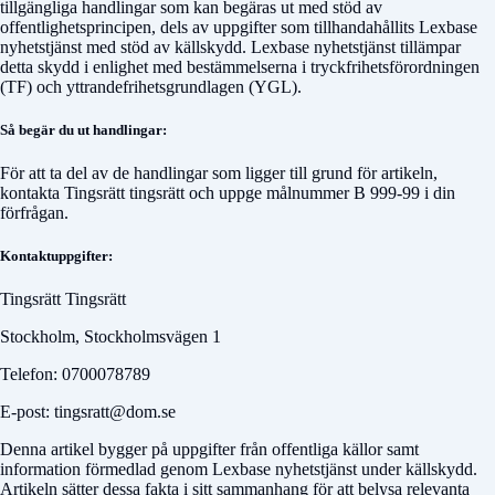
tillgängliga handlingar som kan begäras ut med stöd av
offentlighetsprincipen, dels av uppgifter som tillhandahållits Lexbase
nyhetstjänst med stöd av källskydd. Lexbase nyhetstjänst tillämpar
detta skydd i enlighet med bestämmelserna i tryckfrihetsförordningen
(TF) och yttrandefrihetsgrundlagen (YGL).
Så begär du ut handlingar:
För att ta del av de handlingar som ligger till grund för artikeln,
kontakta
Tingsrätt tingsrätt
och uppge målnummer
B 999-99
i din
förfrågan.
Kontaktuppgifter:
Tingsrätt Tingsrätt
Stockholm, Stockholmsvägen 1
Telefon: 0700078789
E-post: tingsratt@dom.se
Denna artikel bygger på uppgifter från offentliga källor samt
information förmedlad genom Lexbase nyhetstjänst under källskydd.
Artikeln sätter dessa fakta i sitt sammanhang för att belysa relevanta