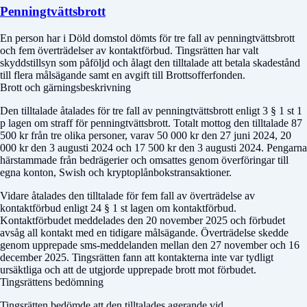
Penningtvättsbrott
En person har i
Döld domstol
dömts för tre fall av penningtvättsbrott
och fem överträdelser av kontaktförbud. Tingsrätten har valt
skyddstillsyn som påföljd och ålagt den tilltalade att betala skadestånd
till flera målsägande samt en avgift till Brottsofferfonden.
Brott och gärningsbeskrivning
Den tilltalade åtalades för tre fall av penningtvättsbrott enligt 3 § 1 st 1
p lagen om straff för penningtvättsbrott. Totalt mottog den tilltalade 87
500 kr från tre olika personer, varav 50 000 kr den 27 juni 2024, 20
000 kr den 3 augusti 2024 och 17 500 kr den 3 augusti 2024. Pengarna
härstammade från bedrägerier och omsattes genom överföringar till
egna konton, Swish och kryptoplånbokstransaktioner.
Vidare åtalades den tilltalade för fem fall av överträdelse av
kontaktförbud enligt 24 § 1 st lagen om kontaktförbud.
Kontaktförbudet meddelades den 20 november 2025 och förbudet
avsåg all kontakt med en tidigare målsägande. Överträdelse skedde
genom upprepade sms-meddelanden mellan den 27 november och 16
december 2025. Tingsrätten fann att kontakterna inte var tydligt
ursäktliga och att de utgjorde upprepade brott mot förbudet.
Tingsrättens bedömning
Tingsrätten bedömde att den tilltalades agerande vid