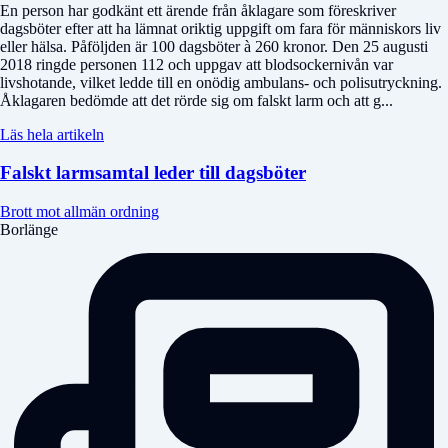
En person har godkänt ett ärende från åklagare som föreskriver
dagsböter efter att ha lämnat oriktig uppgift om fara för människors liv
eller hälsa. Påföljden är 100 dagsböter à 260 kronor. Den 25 augusti
2018 ringde personen 112 och uppgav att blod­sockernivån var
livshotande, vilket ledde till en onödig ambulans- och polis­utryckning.
Åklagaren bedömde att det rörde sig om falskt larm och att g...
Läs hela artikeln
Falskt larmsamtal leder till dagsböter
Brott mot allmän ordning
Borlänge