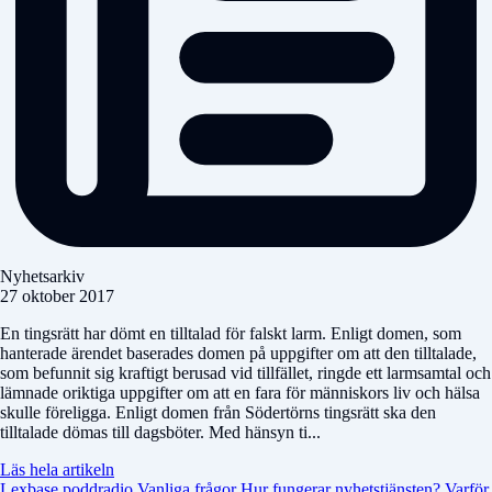
Nyhetsarkiv
27 oktober 2017
En tingsrätt har dömt en tilltalad för falskt larm. Enligt domen, som
hanterade ärendet baserades domen på uppgifter om att den tilltalade,
som befunnit sig kraftigt berusad vid tillfället, ringde ett larmsamtal och
lämnade oriktiga uppgifter om att en fara för människors liv och hälsa
skulle föreligga. Enligt domen från Södertörns tingsrätt ska den
tilltalade dömas till dagsböter. Med hänsyn ti...
Läs hela artikeln
Lexbase poddradio
Vanliga frågor
Hur fungerar nyhetstjänsten?
Varför