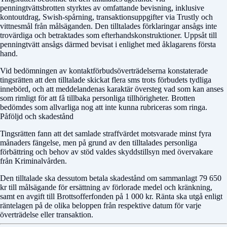
penningtvättsbrotten styrktes av omfattande bevisning, inklusive
kontoutdrag, Swish-spårning, transaktionsuppgifter via Trustly och
vittnesmål från målsäganden. Den tilltalades förklaringar ansågs inte
trovärdiga och betraktades som efterhandskonstruktioner. Uppsåt till
penningtvätt ansågs därmed bevisat i enlighet med åklagarens första
hand.
Vid bedömningen av kontaktförbudsöverträdelserna konstaterade
tingsrätten att den tilltalade skickat flera sms trots förbudets tydliga
innebörd, och att meddelandenas karaktär översteg vad som kan anses
som rimligt för att få tillbaka personliga tillhörigheter. Brotten
bedömdes som allvarliga nog att inte kunna rubriceras som ringa.
Påföljd och skadestånd
Tingsrätten fann att det samlade straffvärdet motsvarade minst fyra
månaders fängelse, men på grund av den tilltalades personliga
förbättring och behov av stöd valdes skyddstillsyn med övervakare
från Kriminalvården.
Den tilltalade ska dessutom betala skadestånd om sammanlagt 79 650
kr till målsägande för ersättning av förlorade medel och kränkning,
samt en avgift till Brottsofferfonden på 1 000 kr. Ränta ska utgå enligt
räntelagen på de olika beloppen från respektive datum för varje
överträdelse eller transaktion.