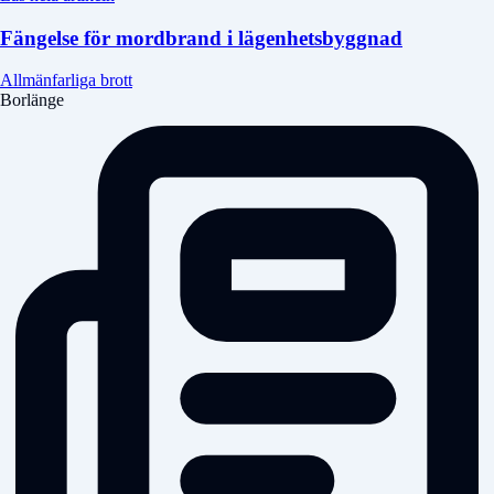
Fängelse för mordbrand i lägenhetsbyggnad
Allmänfarliga brott
Borlänge