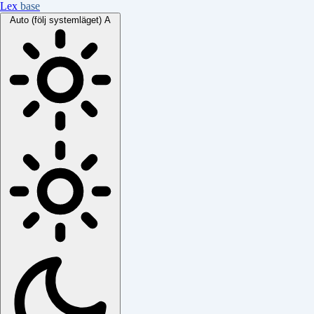
Lex
base
Auto (följ systemläget)
A