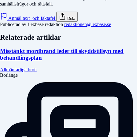
samhällsfrågor och rättsfall.
Anmäl text- och faktafel
Dela
Publicerad av Lexbase redaktion
redaktionen@lexbase.se
Relaterade artiklar
Misstänkt mordbrand leder till skyddstillsyn med
behandlingsplan
Allmänfarliga brott
Borlänge