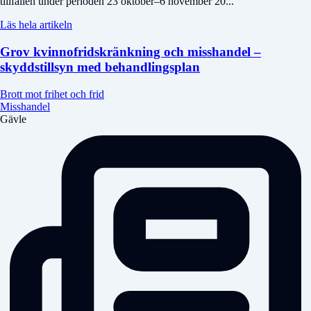
tillfällen under perioden 23 oktober–6 november 20...
Läs hela artikeln
Grov kvinnofridskränkning och misshandel –
skyddstillsyn med behandlingsplan
Brott mot frihet och frid
Misshandel
Gävle