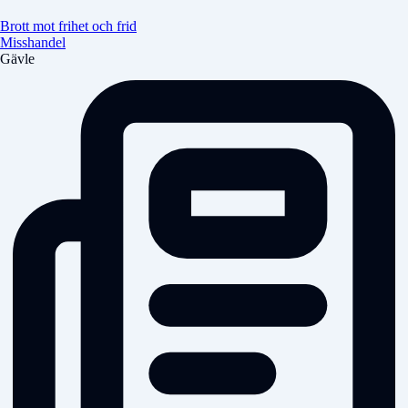
Brott mot frihet och frid
Misshandel
Gävle