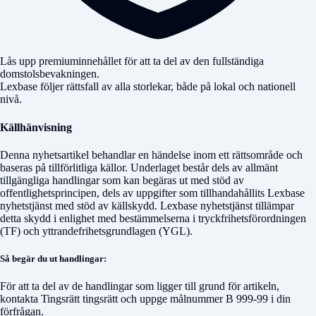
Lås upp premiuminnehållet för att ta del av den fullständiga
domstolsbevakningen.
Lexbase följer rättsfall av alla storlekar, både på lokal och nationell
nivå.
Källhänvisning
Denna nyhetsartikel behandlar en händelse inom ett rättsområde och
baseras på tillförlitliga källor. Underlaget består dels av allmänt
tillgängliga handlingar som kan begäras ut med stöd av
offentlighetsprincipen, dels av uppgifter som tillhandahållits Lexbase
nyhetstjänst med stöd av källskydd. Lexbase nyhetstjänst tillämpar
detta skydd i enlighet med bestämmelserna i tryckfrihetsförordningen
(TF) och yttrandefrihetsgrundlagen (YGL).
Så begär du ut handlingar:
För att ta del av de handlingar som ligger till grund för artikeln,
kontakta
Tingsrätt tingsrätt
och uppge målnummer
B 999-99
i din
förfrågan.