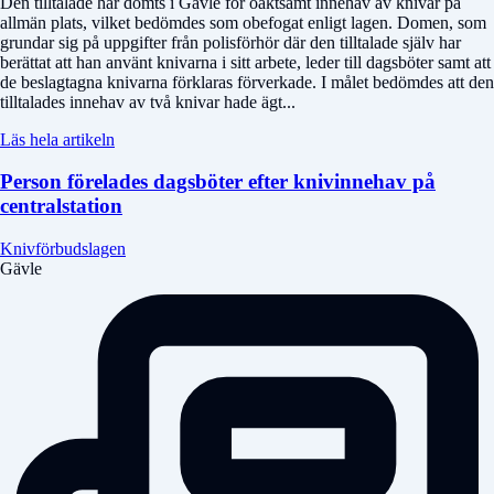
Den tilltalade har dömts i Gävle för oaktsamt innehav av knivar på
allmän plats, vilket bedömdes som obefogat enligt lagen. Domen, som
grundar sig på uppgifter från polisförhör där den tilltalade själv har
berättat att han använt knivarna i sitt arbete, leder till dagsböter samt att
de beslagtagna knivarna förklaras förverkade. I målet bedömdes att den
tilltalades innehav av två knivar hade ägt...
Läs hela artikeln
Person förelades dagsböter efter knivinnehav på
centralstation
Knivförbudslagen
Gävle