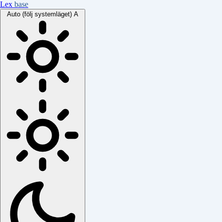
Lex
base
Auto (följ systemläget)
A