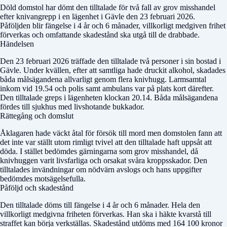
Döld domstol
har dömt den tilltalade för två fall av grov misshandel
efter knivangrepp i en lägenhet i Gävle den 23 februari 2026.
Påföljden blir fängelse i 4 år och 6 månader, villkorligt medgiven frihet
förverkas och omfattande skadestånd ska utgå till de drabbade.
Händelsen
Den 23 februari 2026 träffade den tilltalade två personer i sin bostad i
Gävle. Under kvällen, efter att samtliga hade druckit alkohol, skadades
båda målsägandena allvarligt genom flera knivhugg. Larmsamtal
inkom vid 19.54 och polis samt ambulans var på plats kort därefter.
Den tilltalade greps i lägenheten klockan 20.14. Båda målsägandena
fördes till sjukhus med livshotande bukkador.
Rättegång och domslut
Åklagaren hade väckt åtal för försök till mord men domstolen fann att
det inte var ställt utom rimligt tvivel att den tilltalade haft uppsåt att
döda. I stället bedömdes gärningarna som grov misshandel, då
knivhuggen varit livsfarliga och orsakat svåra kroppsskador. Den
tilltalades invändningar om nödvärn avslogs och hans uppgifter
bedömdes motsägelsefulla.
Påföljd och skadestånd
Den tilltalade döms till fängelse i 4 år och 6 månader. Hela den
villkorligt medgivna friheten förverkas. Han ska i häkte kvarstå till
straffet kan börja verkställas. Skadestånd utdöms med 164 100 kronor