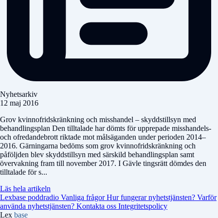
Nyhetsarkiv
12 maj 2016
Grov kvinnofridskränkning och misshandel – skyddstillsyn med
behandlingsplan Den tilltalade har dömts för upprepade misshandels-
och ofredandebrott riktade mot målsäganden under perioden 2014–
2016. Gärningarna bedöms som grov kvinnofridskränkning och
påföljden blev skyddstillsyn med särskild behandlingsplan samt
övervakning fram till november 2017. I Gävle tingsrätt dömdes den
tilltalade för s...
Läs hela artikeln
Lexbase poddradio
Vanliga frågor
Hur fungerar nyhetstjänsten?
Varför
använda nyhetstjänsten?
Kontakta oss
Integritetspolicy
Lex
base