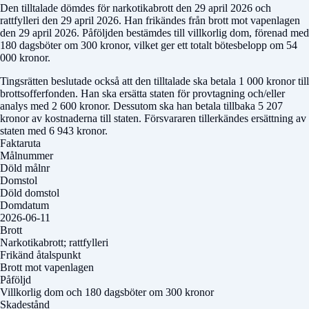
Den tilltalade dömdes för narkotikabrott den 29 april 2026 och
rattfylleri den 29 april 2026. Han frikändes från brott mot vapenlagen
den 29 april 2026. Påföljden bestämdes till villkorlig dom, förenad med
180 dagsböter om 300 kronor, vilket ger ett totalt bötesbelopp om 54
000 kronor.
Tingsrätten beslutade också att den tilltalade ska betala 1 000 kronor till
brottsofferfonden. Han ska ersätta staten för provtagning och/eller
analys med 2 600 kronor. Dessutom ska han betala tillbaka 5 207
kronor av kostnaderna till staten. Försvararen tillerkändes ersättning av
staten med 6 943 kronor.
Faktaruta
Målnummer
Döld målnr
Domstol
Döld domstol
Domdatum
2026-06-11
Brott
Narkotikabrott; rattfylleri
Frikänd åtalspunkt
Brott mot vapenlagen
Påföljd
Villkorlig dom och 180 dagsböter om 300 kronor
Skadestånd