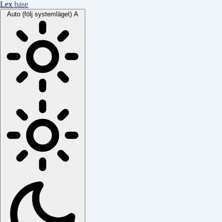
Lex
base
Auto (följ systemläget)
A