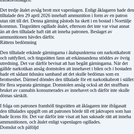
Det tredje åtalet avsåg brott mot vapenlagen. Enligt åklagaren hade den
tilltalade den 29 april 2026 innehaft ammunition i form av en patron
utan rätt till det. Denna gärning påstods ha skett i en bostad i Norrtälje
kommun. Tingsrätten ogillade åtalet, eftersom det inte var visat annat
än att den tilltalade haft rätt att inneha patronen. Beslaget av
ammunitionen hävdes därför.
Rättens bedömning
Den tilltalade erkände gärningarna i åtalspunkterna om narkotikabrott
och rattfylleri, och tingsrätten fann att erkännandena stöddes av övrig
utredning. Det var därför bevisat att han begått gärningarna. När det
gällde narkotikan ansåg domstolen att innehavet i bilen och i bostaden
hade ett sådant tidsnära samband att det skulle bedömas som en
brottsenhet. Därmed dömdes den tilltalade för ett narkotikabrott i stället
för flera separata gärningar. Domstolen ansåg också att det straffbara
bruket av cannabis konsumerades av innehavet och därför inte skulle
dömas särskilt.
I fråga om patronen framhöll tingsrätten att åklagaren inte ifrågasatt
den tilltalades uppgift om att patronen hörde till ett jaktvapen som han
hade licens för. Det var därför inte visat att han saknade rätt att inneha
ammunitionen, och åtalet enligt vapenlagen ogillades.
Domslut och påföljd