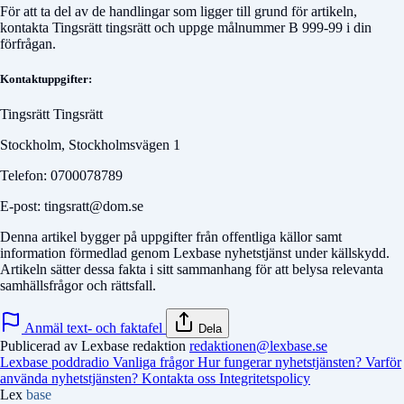
För att ta del av de handlingar som ligger till grund för artikeln,
kontakta
Tingsrätt tingsrätt
och uppge målnummer
B 999-99
i din
förfrågan.
Kontaktuppgifter:
Tingsrätt Tingsrätt
Stockholm, Stockholmsvägen 1
Telefon: 0700078789
E-post: tingsratt@dom.se
Denna artikel bygger på uppgifter från offentliga källor samt
information förmedlad genom Lexbase nyhetstjänst under källskydd.
Artikeln sätter dessa fakta i sitt sammanhang för att belysa relevanta
samhällsfrågor och rättsfall.
Anmäl text- och faktafel
Dela
Publicerad av Lexbase redaktion
redaktionen@lexbase.se
Lexbase poddradio
Vanliga frågor
Hur fungerar nyhetstjänsten?
Varför
använda nyhetstjänsten?
Kontakta oss
Integritetspolicy
Lex
base