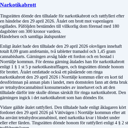
Narkotikabrott
Tingsrätten dömde den tilltalade för narkotikabrott och rattfylleri efter
en händelse den 29 april 2026. Åtalet om brott mot vapenlagen
ogillades. Påföljden bestämdes till villkorlig dom förenad med 180
dagsböter om 300 kronor vardera.
Händelsen och samtliga åtalspunkter
Enligt åtalet hade den tilltalade den 29 april 2026 olovligen innehaft
totalt 8,09 gram amfetamin, två tabletter tramadol och 1,45 gram
cannabisharts. Gärningen avsåg både ett fordon och en bostad i
Norrtälje kommun. För denna gärning åtalades han för narkotikabrott
enligt 1 § 1 st 5 p narkotikastrafflagen, och tingsrätten dömde honom
för brottet. Åtalet omfattade också ett påstående om ringa
narkotikabrott den 29 april 2026 i Norrtälje kommun eller en kort tid
dessförinnan på annan plats i landet, men domstolen fann att detta bruk
av tetrahydrocannabinol konsumerades av innehavet och att den
tilltalade därför inte skulle dömas särskilt för ringa narkotikabrott. Den
gärningen ingick i det narkotikabrott som han dömdes för.
Vidare gällde åtalet rattfylleri. Den tilltalade hade enligt åklagaren kört
fordonet den 29 april 2026 på Vätövägen i Norrtälje kommun efter att
ha använt tetrahydrocannabinol, med narkotika kvar i blodet under
eller efter färden. Tingsrätten dömde honom för rattfylleri enligt 4 § 2 st
trafikbrottslagen.