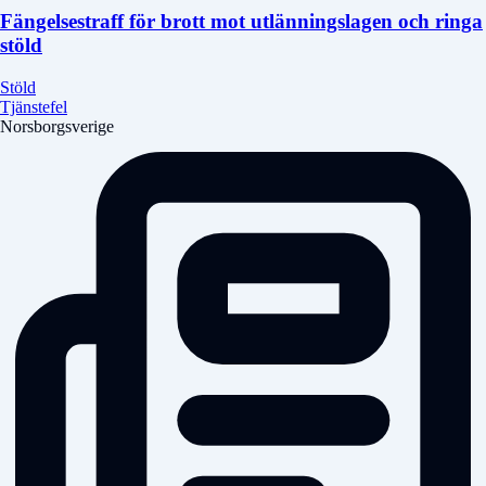
Fängelsestraff för brott mot utlänningslagen och ringa
stöld
Stöld
Tjänstefel
Norsborgsverige