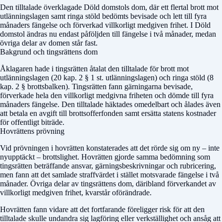
Den tilltalade överklagade
Döld domstol
s dom, där ett flertal brott mot
utlänningslagen samt ringa stöld bedömts bevisade och lett till fyra
månaders fängelse och förverkad villkorligt medgiven frihet. I
Döld
domstol
ändras nu endast påföljden till fängelse i två månader, medan
övriga delar av domen står fast.
Bakgrund och tingsrättens dom
Åklagaren hade i tingsrätten åtalat den tilltalade för brott mot
utlänningslagen (20 kap. 2 § 1 st. utlänningslagen) och ringa stöld (8
kap. 2 § brottsbalken). Tingsrätten fann gärningarna bevisade,
förverkade hela den villkorligt medgivna friheten och dömde till fyra
månaders fängelse. Den tilltalade häktades omedelbart och ålades även
att betala en avgift till brottsofferfonden samt ersätta statens kostnader
för offentligt biträde.
Hovrättens prövning
Vid prövningen i hovrätten konstaterades att det rörde sig om ny – inte
nyupptäckt – brottslighet. Hovrätten gjorde samma bedömning som
tingsrätten beträffande ansvar, gärningsbeskrivningar och rubricering,
men fann att det samlade straffvärdet i stället motsvarade fängelse i två
månader. Övriga delar av tingsrättens dom, däribland förverkandet av
villkorligt medgiven frihet, kvarstår oförändrade.
Hovrätten fann vidare att det fortfarande föreligger risk för att den
tilltalade skulle undandra sig lagföring eller verkställighet och ansåg att