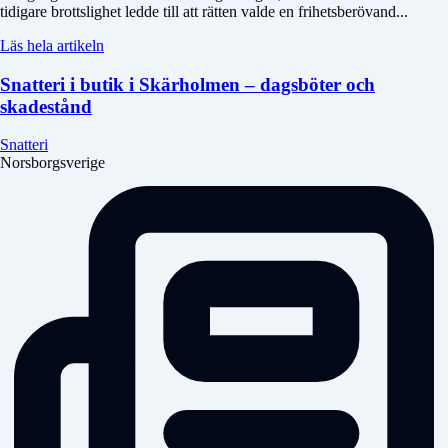
tidigare brottslighet ledde till att rätten valde en frihetsberövand...
Läs hela artikeln
Snatteri i butik i Skärholmen – dagsböter och
skadestånd
Snatteri
Norsborgsverige