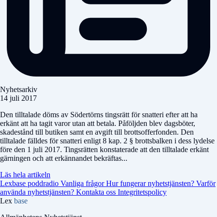
Nyhetsarkiv
14 juli 2017
Den tilltalade döms av Södertörns tingsrätt för snatteri efter att ha
erkänt att ha tagit varor utan att betala. Påföljden blev dagsböter,
skadestånd till butiken samt en avgift till brottsofferfonden. Den
tilltalade fälldes för snatteri enligt 8 kap. 2 § brottsbalken i dess lydelse
före den 1 juli 2017. Tingsrätten konstaterade att den tilltalade erkänt
gärningen och att erkännandet bekräftas...
Läs hela artikeln
Lexbase poddradio
Vanliga frågor
Hur fungerar nyhetstjänsten?
Varför
använda nyhetstjänsten?
Kontakta oss
Integritetspolicy
Lex
base