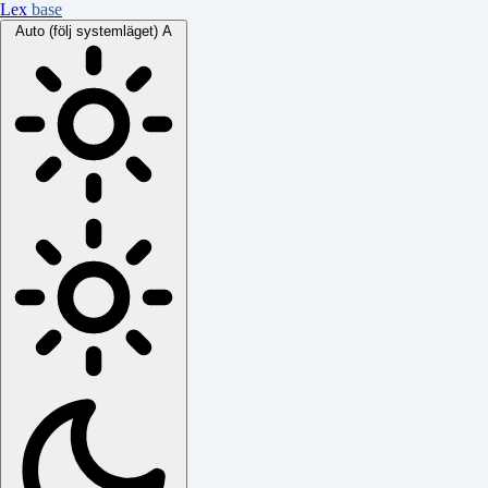
Lex
base
Auto (följ systemläget)
A