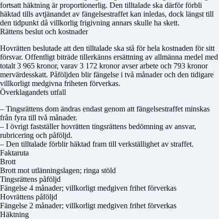
fortsatt häktning är proportionerlig. Den tilltalade ska därför förbli
häktad tills avtjänandet av fängelsestraffet kan inledas, dock längst till
den tidpunkt då villkorlig frigivning annars skulle ha skett.
Rättens beslut och kostnader
Hovrätten beslutade att den tilltalade ska stå för hela kostnaden för sitt
försvar. Offentligt biträde tillerkänns ersättning av allmänna medel med
totalt 3 965 kronor, varav 3 172 kronor avser arbete och 793 kronor
mervärdesskatt. Påföljden blir fängelse i två månader och den tidigare
villkorligt medgivna friheten förverkas.
Överklagandets utfall
– Tingsrättens dom ändras endast genom att fängelsestraffet minskas
från fyra till två månader.
– I övrigt fastställer hovrätten tingsrättens bedömning av ansvar,
rubricering och påföljd.
– Den tilltalade förblir häktad fram till verkställighet av straffet.
Faktaruta
Brott
Brott mot utlänningslagen; ringa stöld
Tingsrättens påföljd
Fängelse 4 månader; villkorligt medgiven frihet förverkas
Hovrättens påföljd
Fängelse 2 månader; villkorligt medgiven frihet förverkas
Häktning