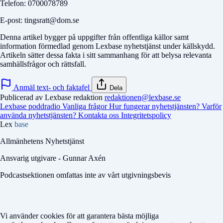
Telefon: 0700078789
E-post: tingsratt@dom.se
Denna artikel bygger på uppgifter från offentliga källor samt
information förmedlad genom Lexbase nyhetstjänst under källskydd.
Artikeln sätter dessa fakta i sitt sammanhang för att belysa relevanta
samhällsfrågor och rättsfall.
Anmäl text- och faktafel
Dela
Publicerad av Lexbase redaktion
redaktionen@lexbase.se
Lexbase poddradio
Vanliga frågor
Hur fungerar nyhetstjänsten?
Varför
använda nyhetstjänsten?
Kontakta oss
Integritetspolicy
Lex
base
Allmänhetens Nyhetstjänst
Ansvarig utgivare - Gunnar Axén
Podcastsektionen omfattas inte av vårt utgivningsbevis
Vi använder cookies för att garantera bästa möjliga