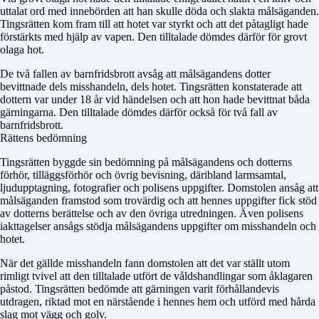
uttalat ord med innebörden att han skulle döda och slakta målsäganden.
Tingsrätten kom fram till att hotet var styrkt och att det påtagligt hade
förstärkts med hjälp av vapen. Den tilltalade dömdes därför för grovt
olaga hot.
De två fallen av barnfridsbrott avsåg att målsägandens dotter
bevittnade dels misshandeln, dels hotet. Tingsrätten konstaterade att
dottern var under 18 år vid händelsen och att hon hade bevittnat båda
gärningarna. Den tilltalade dömdes därför också för två fall av
barnfridsbrott.
Rättens bedömning
Tingsrätten byggde sin bedömning på målsägandens och dotterns
förhör, tilläggsförhör och övrig bevisning, däribland larmsamtal,
ljudupptagning, fotografier och polisens uppgifter. Domstolen ansåg att
målsäganden framstod som trovärdig och att hennes uppgifter fick stöd
av dotterns berättelse och av den övriga utredningen. Även polisens
iakttagelser ansågs stödja målsägandens uppgifter om misshandeln och
hotet.
När det gällde misshandeln fann domstolen att det var ställt utom
rimligt tvivel att den tilltalade utfört de våldshandlingar som åklagaren
påstod. Tingsrätten bedömde att gärningen varit förhållandevis
utdragen, riktad mot en närstående i hennes hem och utförd med hårda
slag mot vägg och golv.