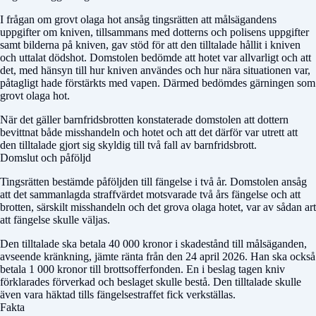
I frågan om grovt olaga hot ansåg tingsrätten att målsägandens
uppgifter om kniven, tillsammans med dotterns och polisens uppgifter
samt bilderna på kniven, gav stöd för att den tilltalade hållit i kniven
och uttalat dödshot. Domstolen bedömde att hotet var allvarligt och att
det, med hänsyn till hur kniven användes och hur nära situationen var,
påtagligt hade förstärkts med vapen. Därmed bedömdes gärningen som
grovt olaga hot.
När det gäller barnfridsbrotten konstaterade domstolen att dottern
bevittnat både misshandeln och hotet och att det därför var utrett att
den tilltalade gjort sig skyldig till två fall av barnfridsbrott.
Domslut och påföljd
Tingsrätten bestämde påföljden till fängelse i två år. Domstolen ansåg
att det sammanlagda straffvärdet motsvarade två års fängelse och att
brotten, särskilt misshandeln och det grova olaga hotet, var av sådan art
att fängelse skulle väljas.
Den tilltalade ska betala 40 000 kronor i skadestånd till målsäganden,
avseende kränkning, jämte ränta från den 24 april 2026. Han ska också
betala 1 000 kronor till brottsofferfonden. En i beslag tagen kniv
förklarades förverkad och beslaget skulle bestå. Den tilltalade skulle
även vara häktad tills fängelsestraffet fick verkställas.
Fakta