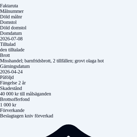
Faktaruta
Målnummer
Döld målnr
Domstol
Döld domstol
Domdatum
2026-07-08
Tilltalad
den tilltalade
Brott
Misshandel; barnfridsbrott, 2 tillfällen; grovt olaga hot
Gärningsdatum
2026-04-24
Påföljd
Fängelse 2 år
Skadestånd
40 000 kr till målsäganden
Brottsofferfond
1 000 kr
Förverkande
Beslagtagen kniv förverkad