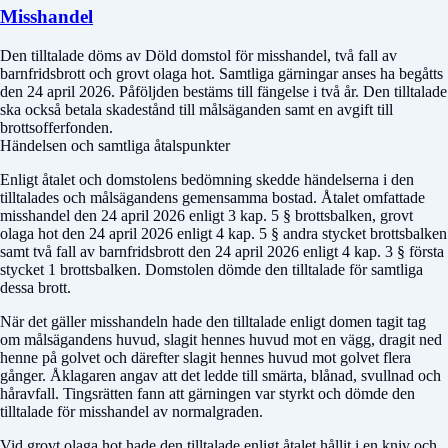
Misshandel
Den tilltalade döms av
Döld domstol
för misshandel, två fall av
barnfridsbrott och grovt olaga hot. Samtliga gärningar anses ha begåtts
den 24 april 2026. Påföljden bestäms till fängelse i två år. Den tilltalade
ska också betala skadestånd till målsäganden samt en avgift till
brottsofferfonden.
Händelsen och samtliga åtalspunkter
Enligt åtalet och domstolens bedömning skedde händelserna i den
tilltalades och målsägandens gemensamma bostad. Åtalet omfattade
misshandel den 24 april 2026 enligt 3 kap. 5 § brottsbalken, grovt
olaga hot den 24 april 2026 enligt 4 kap. 5 § andra stycket brottsbalken
samt två fall av barnfridsbrott den 24 april 2026 enligt 4 kap. 3 § första
stycket 1 brottsbalken. Domstolen dömde den tilltalade för samtliga
dessa brott.
När det gäller misshandeln hade den tilltalade enligt domen tagit tag
om målsägandens huvud, slagit hennes huvud mot en vägg, dragit ned
henne på golvet och därefter slagit hennes huvud mot golvet flera
gånger. Åklagaren angav att det ledde till smärta, blånad, svullnad och
håravfall. Tingsrätten fann att gärningen var styrkt och dömde den
tilltalade för misshandel av normalgraden.
Vid grovt olaga hot hade den tilltalade enligt åtalet hållit i en kniv och