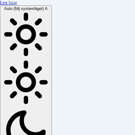
Lex
base
Auto (följ systemläget)
A