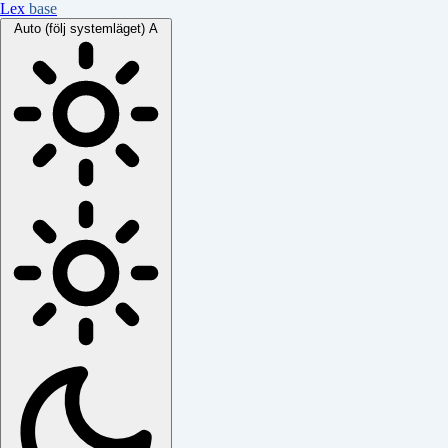
Lex
base
Auto (följ systemläget)
A